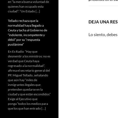
en “la mera buena voluntad de
quienes han ocupado esta
ciudad”: “Un Estado […]
Tellado rechaza que la
DEJA UNA RE
normalidad haya llegado a
Ceuta y tacha al Gobierno de
Lo siento, debes
“indolente, incompetente y
débil” por su “respuesta
pusilánime”
En Es Radio “Hay que
desmentir a los ministros: no es
verdad que Ceuta haya
regresado a la normalidad”,
afirma el secretario general del
PP, Miguel Tellado, señalando
que aún hay “miles de
inmigrantes ilegales que
pretenden quedarse en la
ciudad y que están escondidos”
Exige al Ejecutivo que
ponga “todos los medios para
que los que han entrado […]