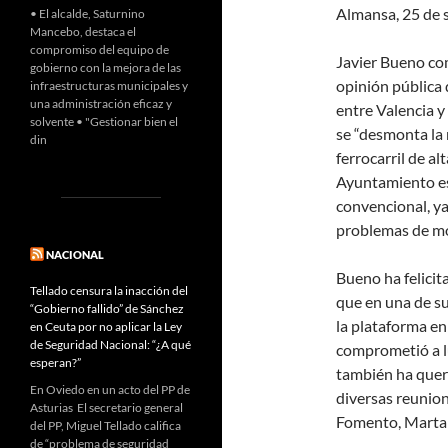
Almansa, 25 de 
• El alcalde, Saturnino
Mancebo, destaca el
compromiso del equipo de
Javier Bueno co
gobierno con la mejora de las
opinión pública 
infraestructuras municipales y
una administración eficaz y
entre Valencia 
solvente • "Gestionar bien el
se “desmonta la 
din
ferrocarril de al
Ayuntamiento es l
convencional, ya
problemas de mo
NACIONAL
Bueno ha felicit
Tellado censura la inacción del
que en una de s
“Gobierno fallido” de Sánchez
la plataforma en 
en Ceuta por no aplicar la Ley
de Seguridad Nacional: “¿A qué
comprometió a lu
esperan?”
también ha queri
En Oviedo en un acto del PP de
diversas reunio
Asturias El secretario general
Fomento, Marta 
del PP, Miguel Tellado califica
de “problema de seguridad