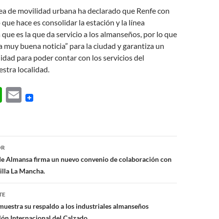
rea de movilidad urbana ha declarado que Renfe con
que hace es consolidar la estación y la línea
 que es la que da servicio a los almanseños, por lo que
a muy buena noticia” para la ciudad y garantiza un
lidad para poder contar con los servicios del
estra localidad.
W
E
h
m
at
ail
s
ón
OR
A
de Almansa firma un nuevo convenio de colaboración con
p
illa La Mancha.
p
TE
uestra su respaldo a los industriales almanseños
lón Internacional del Calzado