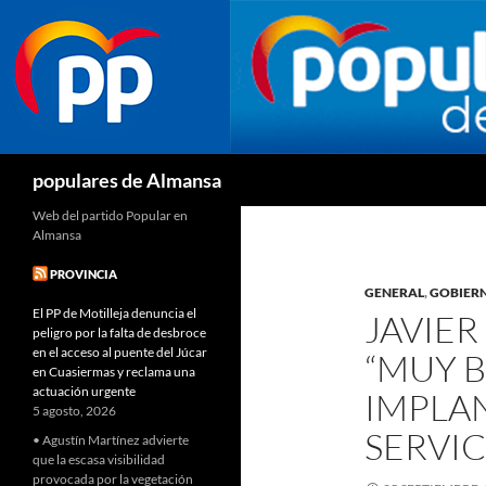
Buscar
populares de Almansa
Web del partido Popular en
Almansa
PROVINCIA
GENERAL
,
GOBIER
El PP de Motilleja denuncia el
JAVIER
peligro por la falta de desbroce
en el acceso al puente del Júcar
“MUY B
en Cuasiermas y reclama una
actuación urgente
IMPLA
5 agosto, 2026
SERVIC
• Agustín Martínez advierte
que la escasa visibilidad
provocada por la vegetación