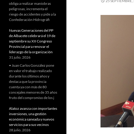
25 SEPTIEMBRE,
obliga a realizar maniobras
peligrosas, incrementa el
riesgo de accidentes y pide a la
Confederación Hidrográfi
Nuevas Generaciones del PP
de Albacete celebrará el 19 de
septiembre su XII Congreso
Provincial para renovar el
liderazgo de la organización
31 julio, 2026
• Juan Carlos González pone
en valor el trabajo realizado
durante los últimos años y
destaca que la provincia
cuenta ya con más de 80
concejales menores de 35 años
fruto del compromiso de los j
Alatoz avanza con importantes
inversiones, una gestión
económica saneada y nuevos
servicios para sus vecinos
28 julio, 2026