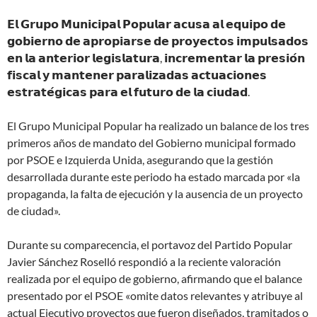
𝗘𝗹 𝗚𝗿𝘂𝗽𝗼 𝗠𝘂𝗻𝗶𝗰𝗶𝗽𝗮𝗹 𝗣𝗼𝗽𝘂𝗹𝗮𝗿 𝗮𝗰𝘂𝘀𝗮 𝗮𝗹 𝗲𝗾𝘂𝗶𝗽𝗼 𝗱𝗲
𝗴𝗼𝗯𝗶𝗲𝗿𝗻𝗼 𝗱𝗲 𝗮𝗽𝗿𝗼𝗽𝗶𝗮𝗿𝘀𝗲 𝗱𝗲 𝗽𝗿𝗼𝘆𝗲𝗰𝘁𝗼𝘀 𝗶𝗺𝗽𝘂𝗹𝘀𝗮𝗱𝗼𝘀
𝗲𝗻 𝗹𝗮 𝗮𝗻𝘁𝗲𝗿𝗶𝗼𝗿 𝗹𝗲𝗴𝗶𝘀𝗹𝗮𝘁𝘂𝗿𝗮, 𝗶𝗻𝗰𝗿𝗲𝗺𝗲𝗻𝘁𝗮𝗿 𝗹𝗮 𝗽𝗿𝗲𝘀𝗶𝗼́𝗻
𝗳𝗶𝘀𝗰𝗮𝗹 𝘆 𝗺𝗮𝗻𝘁𝗲𝗻𝗲𝗿 𝗽𝗮𝗿𝗮𝗹𝗶𝘇𝗮𝗱𝗮𝘀 𝗮𝗰𝘁𝘂𝗮𝗰𝗶𝗼𝗻𝗲𝘀
𝗲𝘀𝘁𝗿𝗮𝘁𝗲́𝗴𝗶𝗰𝗮𝘀 𝗽𝗮𝗿𝗮 𝗲𝗹 𝗳𝘂𝘁𝘂𝗿𝗼 𝗱𝗲 𝗹𝗮 𝗰𝗶𝘂𝗱𝗮𝗱.
El Grupo Municipal Popular ha realizado un balance de los tres
primeros años de mandato del Gobierno municipal formado
por PSOE e Izquierda Unida, asegurando que la gestión
desarrollada durante este periodo ha estado marcada por «la
propaganda, la falta de ejecución y la ausencia de un proyecto
de ciudad».
Durante su comparecencia, el portavoz del Partido Popular
Javier Sánchez Roselló respondió a la reciente valoración
realizada por el equipo de gobierno, afirmando que el balance
presentado por el PSOE «omite datos relevantes y atribuye al
actual Ejecutivo proyectos que fueron diseñados, tramitados o