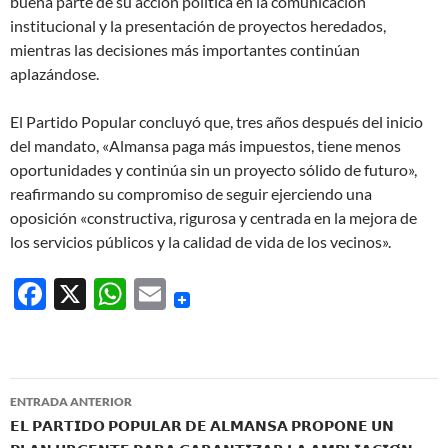
buena parte de su acción política en la comunicación
institucional y la presentación de proyectos heredados,
mientras las decisiones más importantes continúan
aplazándose.
El Partido Popular concluyó que, tres años después del inicio
del mandato, «Almansa paga más impuestos, tiene menos
oportunidades y continúa sin un proyecto sólido de futuro»,
reafirmando su compromiso de seguir ejerciendo una
oposición «constructiva, rigurosa y centrada en la mejora de
los servicios públicos y la calidad de vida de los vecinos».
F
X
W
E
ac
h
m
e
at
ail
b
s
Navegación
ENTRADA ANTERIOR
o
A
de
𝗘𝗟 𝗣𝗔𝗥𝗧𝗜𝗗𝗢 𝗣𝗢𝗣𝗨𝗟𝗔𝗥 𝗗𝗘 𝗔𝗟𝗠𝗔𝗡𝗦𝗔 𝗣𝗥𝗢𝗣𝗢𝗡𝗘 𝗨𝗡