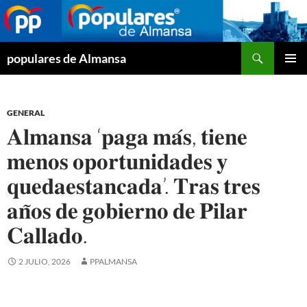
Buscar
populares de Almansa
SALTAR
MENÚ
AL
PRINCI
CONTENIDO
GENERAL
𝐀𝐥𝐦𝐚𝐧𝐬𝐚 ‘𝐩𝐚𝐠𝐚 𝐦𝐚́𝐬, 𝐭𝐢𝐞𝐧𝐞
𝐦𝐞𝐧𝐨𝐬 𝐨𝐩𝐨𝐫𝐭𝐮𝐧𝐢𝐝𝐚𝐝𝐞𝐬 𝐲
𝐪𝐮𝐞𝐝𝐚𝐞𝐬𝐭𝐚𝐧𝐜𝐚𝐝𝐚’. 𝐓𝐫𝐚𝐬 𝐭𝐫𝐞𝐬
𝐚𝐧̃𝐨𝐬 𝐝𝐞 𝐠𝐨𝐛𝐢𝐞𝐫𝐧𝐨 𝐝𝐞 𝐏𝐢𝐥𝐚𝐫
𝐂𝐚𝐥𝐥𝐚𝐝𝐨.
2 JULIO, 2026
PPALMANSA