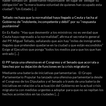
haber tomado un “gobernante responsable” en lugar de “delegar su
obligación” en “la mera buena voluntad de quienes han ocupado esta
ciudad”: “Un Estado […]
Tellado rechaza que la normalidad haya llegado a Ceuta y tacha al
Gobierno de “indolente, incompetente y débil” por su “respuesta
pusilánime”
En Es Radio “Hay que desmentir a los ministros: no es verdad que
Ceuta haya regresado a la normalidad”, afirma el secretario general
del PP, Miguel Tellado, señalando que aún hay “miles de inmigrantes
ilegales que pretenden quedarse en la ciudad y que están escondidos”
Exige al Ejecutivo que ponga “todos los medios para que los que han
entrado […]
El PP lanza una ofensiva en el Congreso y el Senado que acorrala a
Sánchez por su dejación de funciones en la crisis migratoria
Mediante una batería de iniciativas parlamentarias El Grupo
Parlamentario Popular ha lanzado una ofensiva parlamentaria desde
el Congreso de los Diputados y el Senado a través de una batería de
iniciativas en relación a la actuación del Gobierno en la actual crisis
migratoria con medidas urgentes a adoptar para que no se repitan los
hechos acontecidos en las ciudades […]