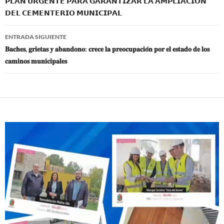
o
p
𝗣𝗟𝗔𝗡 𝗨𝗥𝗚𝗘𝗡𝗧𝗘 𝗣𝗔𝗥𝗔 𝗚𝗔𝗥𝗔𝗡𝗧𝗜𝗭𝗔𝗥 𝗟𝗔 𝗔𝗠𝗣𝗟𝗜𝗔𝗖𝗜𝗢́𝗡
entradas
𝗗𝗘𝗟 𝗖𝗘𝗠𝗘𝗡𝗧𝗘𝗥𝗜𝗢 𝗠𝗨𝗡𝗜𝗖𝗜𝗣𝗔𝗟
k
p
ENTRADA SIGUIENTE
𝐁𝐚𝐜𝐡𝐞𝐬, 𝐠𝐫𝐢𝐞𝐭𝐚𝐬 𝐲 𝐚𝐛𝐚𝐧𝐝𝐨𝐧𝐨: 𝐜𝐫𝐞𝐜𝐞 𝐥𝐚 𝐩𝐫𝐞𝐨𝐜𝐮𝐩𝐚𝐜𝐢𝐨́𝐧 𝐩𝐨𝐫 𝐞𝐥 𝐞𝐬𝐭𝐚𝐝𝐨 𝐝𝐞 𝐥𝐨𝐬
𝐜𝐚𝐦𝐢𝐧𝐨𝐬 𝐦𝐮𝐧𝐢𝐜𝐢𝐩𝐚𝐥𝐞𝐬