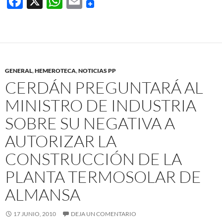
F
X
W
E
ac
h
m
e
at
ail
b
s
o
A
GENERAL
,
HEMEROTECA
,
NOTICIAS PP
o
p
CERDÁN PREGUNTARÁ AL
k
p
MINISTRO DE INDUSTRIA
SOBRE SU NEGATIVA A
AUTORIZAR LA
CONSTRUCCIÓN DE LA
PLANTA TERMOSOLAR DE
ALMANSA
17 JUNIO, 2010
DEJA UN COMENTARIO