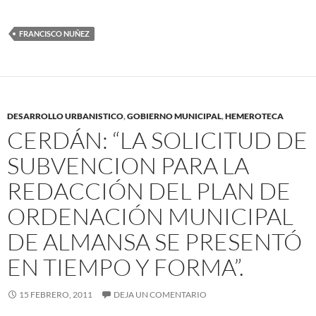
ac
h
m
e
at
ail
FRANCISCO NUÑEZ
b
s
o
A
o
p
k
p
DESARROLLO URBANISTICO
,
GOBIERNO MUNICIPAL
,
HEMEROTECA
CERDÁN: “LA SOLICITUD DE
SUBVENCION PARA LA
REDACCIÓN DEL PLAN DE
ORDENACIÓN MUNICIPAL
DE ALMANSA SE PRESENTÓ
EN TIEMPO Y FORMA”.
15 FEBRERO, 2011
DEJA UN COMENTARIO