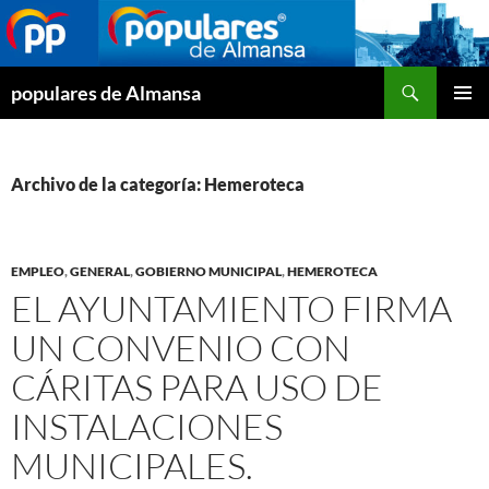
Buscar
populares de Almansa
SALTAR
MENÚ
AL
PRINCI
CONTENIDO
Archivo de la categoría: Hemeroteca
EMPLEO
,
GENERAL
,
GOBIERNO MUNICIPAL
,
HEMEROTECA
EL AYUNTAMIENTO FIRMA
UN CONVENIO CON
CÁRITAS PARA USO DE
INSTALACIONES
MUNICIPALES.