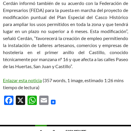
Cerdán informó también de su acuerdo con la Federación de
Empresarios (FEDA) para la puesta en marcha del proyecto de
modificación puntual del Plan Especial del Casco Histórico
para ampliar los usos permitidos en toda la zona y que tendrá
lugar en un plazo no superior a 6 meses. Esta modificación”,
señaló Cerdán, “favorecerá la creación de empleo permitiendo
la instalación de talleres artesanos, comercios y empresas de
hostelería en el primer anillo del Castillo, conocido
técnicamente por manzana nº 16 y que afecta a las calles Paseo
de las Huertas, San Juan y Castillo”.
Enlazar esta noticia
(357 words, 1 image, estimado 1:26 mins
tiempo de lectura)
F
X
W
E
ac
h
m
e
at
ail
b
s
Ir