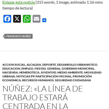
Enlazar esta noticia
(315 words, 1 image, estimado 1:16 mins
tiempo de lectura)
F
X
W
E
ac
h
m
e
at
ail
FRANCISCO NUÑEZ
b
s
o
A
o
p
k
p
ACCION SOCIAL
,
ALCALDIA
,
DEPORTE
,
DESARROLLO URBANISTICO
,
EDUCACION
,
EMPLEO
,
FIESTAS
,
GENERAL
,
GOBIERNO MUNICIPAL
,
HACIENDA
,
HEMEROTECA
,
JUVENTUD
,
MEDIO AMBIENTE
,
MOVILIDAD
URBANA
,
NOTICIAS PP
,
PARTICIPACIÓN VECINAL
,
PROMOCIÓN
ECONÓMICA
,
RECURSOS HUMANOS
,
SEGURIDAD CIUDADANA
NÚÑEZ: «LA LÍNEA DE
TRABAJO ESTARÁ
CENTRADA EN LA