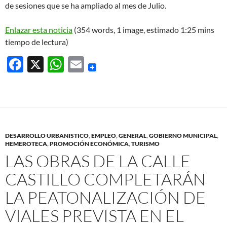
de sesiones que se ha ampliado al mes de Julio.
Enlazar esta noticia
(354 words, 1 image, estimado 1:25 mins
tiempo de lectura)
F
X
W
E
ac
h
m
e
at
ail
b
s
o
A
DESARROLLO URBANISTICO
,
EMPLEO
,
GENERAL
,
GOBIERNO MUNICIPAL
,
o
p
HEMEROTECA
,
PROMOCIÓN ECONÓMICA
,
TURISMO
LAS OBRAS DE LA CALLE
k
p
CASTILLO COMPLETARÁN
LA PEATONALIZACIÓN DE
VIALES PREVISTA EN EL