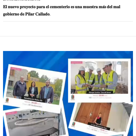
𝐄𝐥 𝐧𝐮𝐞𝐯𝐨 𝐩𝐫𝐨𝐲𝐞𝐜𝐭𝐨 𝐩𝐚𝐫𝐚 𝐞𝐥 𝐜𝐞𝐦𝐞𝐧𝐭𝐞𝐫𝐢𝐨 𝐞𝐬 𝐮𝐧𝐚 𝐦𝐮𝐞𝐬𝐭𝐫𝐚 𝐦𝐚́𝐬 𝐝𝐞𝐥 𝐦𝐚𝐥
𝐠𝐨𝐛𝐢𝐞𝐫𝐧𝐨 𝐝𝐞 𝐏𝐢𝐥𝐚𝐫 𝐂𝐚𝐥𝐥𝐚𝐝𝐨.