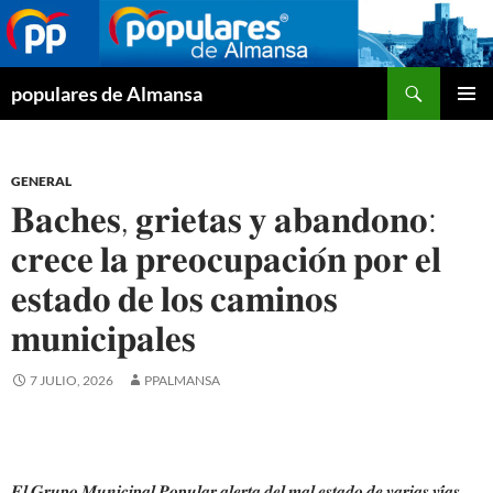
Buscar
populares de Almansa
SALTAR
MENÚ
AL
PRINCI
CONTENIDO
GENERAL
𝐁𝐚𝐜𝐡𝐞𝐬, 𝐠𝐫𝐢𝐞𝐭𝐚𝐬 𝐲 𝐚𝐛𝐚𝐧𝐝𝐨𝐧𝐨:
𝐜𝐫𝐞𝐜𝐞 𝐥𝐚 𝐩𝐫𝐞𝐨𝐜𝐮𝐩𝐚𝐜𝐢𝐨́𝐧 𝐩𝐨𝐫 𝐞𝐥
𝐞𝐬𝐭𝐚𝐝𝐨 𝐝𝐞 𝐥𝐨𝐬 𝐜𝐚𝐦𝐢𝐧𝐨𝐬
𝐦𝐮𝐧𝐢𝐜𝐢𝐩𝐚𝐥𝐞𝐬
7 JULIO, 2026
PPALMANSA
𝑬𝒍 𝑮𝒓𝒖𝒑𝒐 𝑴𝒖𝒏𝒊𝒄𝒊𝒑𝒂𝒍 𝑷𝒐𝒑𝒖𝒍𝒂𝒓 𝒂𝒍𝒆𝒓𝒕𝒂 𝒅𝒆𝒍 𝒎𝒂𝒍 𝒆𝒔𝒕𝒂𝒅𝒐 𝒅𝒆 𝒗𝒂𝒓𝒊𝒂𝒔 𝒗𝒊́𝒂𝒔,