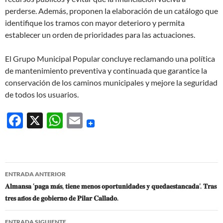
perderse. Además, proponen la elaboración de un catálogo que
identifique los tramos con mayor deterioro y permita
establecer un orden de prioridades para las actuaciones.
El Grupo Municipal Popular concluye reclamando una política
de mantenimiento preventiva y continuada que garantice la
conservación de los caminos municipales y mejore la seguridad
de todos los usuarios.
F
X
W
E
ac
h
m
e
at
ail
b
s
Navegación
ENTRADA ANTERIOR
o
A
de
𝐀𝐥𝐦𝐚𝐧𝐬𝐚 ‘𝐩𝐚𝐠𝐚 𝐦𝐚́𝐬, 𝐭𝐢𝐞𝐧𝐞 𝐦𝐞𝐧𝐨𝐬 𝐨𝐩𝐨𝐫𝐭𝐮𝐧𝐢𝐝𝐚𝐝𝐞𝐬 𝐲 𝐪𝐮𝐞𝐝𝐚𝐞𝐬𝐭𝐚𝐧𝐜𝐚𝐝𝐚’. 𝐓𝐫𝐚𝐬
o
p
𝐭𝐫𝐞𝐬 𝐚𝐧̃𝐨𝐬 𝐝𝐞 𝐠𝐨𝐛𝐢𝐞𝐫𝐧𝐨 𝐝𝐞 𝐏𝐢𝐥𝐚𝐫 𝐂𝐚𝐥𝐥𝐚𝐝𝐨.
entradas
k
p
ENTRADA SIGUIENTE