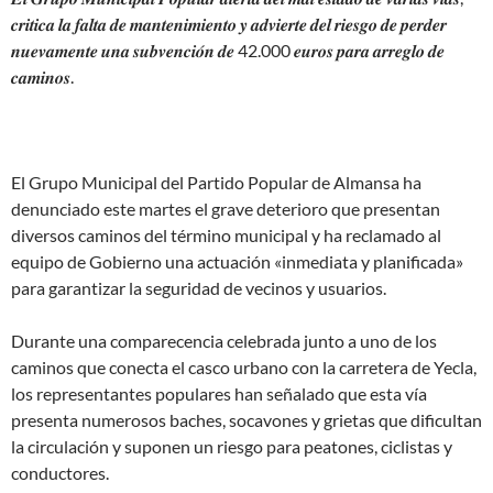
𝒄𝒓𝒊𝒕𝒊𝒄𝒂 𝒍𝒂 𝒇𝒂𝒍𝒕𝒂 𝒅𝒆 𝒎𝒂𝒏𝒕𝒆𝒏𝒊𝒎𝒊𝒆𝒏𝒕𝒐 𝒚 𝒂𝒅𝒗𝒊𝒆𝒓𝒕𝒆 𝒅𝒆𝒍 𝒓𝒊𝒆𝒔𝒈𝒐 𝒅𝒆 𝒑𝒆𝒓𝒅𝒆𝒓
𝒏𝒖𝒆𝒗𝒂𝒎𝒆𝒏𝒕𝒆 𝒖𝒏𝒂 𝒔𝒖𝒃𝒗𝒆𝒏𝒄𝒊𝒐́𝒏 𝒅𝒆 42.000 𝒆𝒖𝒓𝒐𝒔 𝒑𝒂𝒓𝒂 𝒂𝒓𝒓𝒆𝒈𝒍𝒐 𝒅𝒆
𝒄𝒂𝒎𝒊𝒏𝒐𝒔.
El Grupo Municipal del Partido Popular de Almansa ha
denunciado este martes el grave deterioro que presentan
diversos caminos del término municipal y ha reclamado al
equipo de Gobierno una actuación «inmediata y planificada»
para garantizar la seguridad de vecinos y usuarios.
Durante una comparecencia celebrada junto a uno de los
caminos que conecta el casco urbano con la carretera de Yecla,
los representantes populares han señalado que esta vía
presenta numerosos baches, socavones y grietas que dificultan
la circulación y suponen un riesgo para peatones, ciclistas y
conductores.