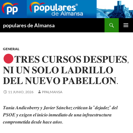
Buscar
populares de Almansa
SALTAR
MENÚ
AL
PRINCI
CONTENIDO
GENERAL
𝐓𝐑𝐄𝐒 𝐂𝐔𝐑𝐒𝐎𝐒 𝐃𝐄𝐒𝐏𝐔𝐄́𝐒,
𝐍𝐈 𝐔𝐍 𝐒𝐎𝐋𝐎 𝐋𝐀𝐃𝐑𝐈𝐋𝐋𝐎
𝐃𝐄𝐋 𝐍𝐔𝐄𝐕𝐎 𝐏𝐀𝐁𝐄𝐋𝐋𝐎́𝐍.
11 JUNIO, 2026
PPALMANSA
𝑻𝒂𝒏𝒊𝒂 𝑨𝒏𝒅𝒊𝒄𝒐𝒃𝒆𝒓𝒓𝒚 𝒚 𝑱𝒂𝒗𝒊𝒆𝒓 𝑺𝒂́𝒏𝒄𝒉𝒆𝒛 𝒄𝒓𝒊𝒕𝒊𝒄𝒂𝒏 𝒍𝒂 “𝒅𝒆𝒋𝒂𝒅𝒆𝒛” 𝒅𝒆𝒍
𝑷𝑺𝑶𝑬 𝒚 𝒆𝒙𝒊𝒈𝒆𝒏 𝒆𝒍 𝒊𝒏𝒊𝒄𝒊𝒐 𝒊𝒏𝒎𝒆𝒅𝒊𝒂𝒕𝒐 𝒅𝒆 𝒖𝒏𝒂 𝒊𝒏𝒇𝒓𝒂𝒆𝒔𝒕𝒓𝒖𝒄𝒕𝒖𝒓𝒂
𝒄𝒐𝒎𝒑𝒓𝒐𝒎𝒆𝒕𝒊𝒅𝒂 𝒅𝒆𝒔𝒅𝒆 𝒉𝒂𝒄𝒆 𝒂𝒏̃𝒐𝒔.