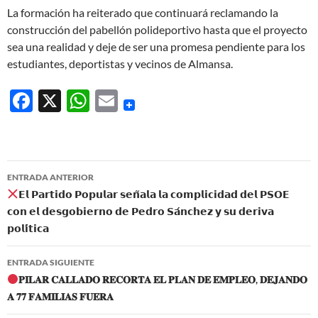
La formación ha reiterado que continuará reclamando la
construcción del pabellón polideportivo hasta que el proyecto
sea una realidad y deje de ser una promesa pendiente para los
estudiantes, deportistas y vecinos de Almansa.
F
X
W
E
ac
h
m
e
at
ail
b
s
Navegación
ENTRADA ANTERIOR
o
A
de
𝗘𝗹 𝗣𝗮𝗿𝘁𝗶𝗱𝗼 𝗣𝗼𝗽𝘂𝗹𝗮𝗿 𝘀𝗲𝗻̃𝗮𝗹𝗮 𝗹𝗮 𝗰𝗼𝗺𝗽𝗹𝗶𝗰𝗶𝗱𝗮𝗱 𝗱𝗲𝗹 𝗣𝗦𝗢𝗘
o
p
𝗰𝗼𝗻 𝗲𝗹 𝗱𝗲𝘀𝗴𝗼𝗯𝗶𝗲𝗿𝗻𝗼 𝗱𝗲 𝗣𝗲𝗱𝗿𝗼 𝗦𝗮́𝗻𝗰𝗵𝗲𝘇 𝘆 𝘀𝘂 𝗱𝗲𝗿𝗶𝘃𝗮
entradas
𝗽𝗼𝗹𝗶́𝘁𝗶𝗰𝗮
k
p
ENTRADA SIGUIENTE
𝐏𝐈𝐋𝐀𝐑 𝐂𝐀𝐋𝐋𝐀𝐃𝐎 𝐑𝐄𝐂𝐎𝐑𝐓𝐀 𝐄𝐋 𝐏𝐋𝐀𝐍 𝐃𝐄 𝐄𝐌𝐏𝐋𝐄𝐎, 𝐃𝐄𝐉𝐀𝐍𝐃𝐎
𝐀 𝟕𝟕 𝐅𝐀𝐌𝐈𝐋𝐈𝐀𝐒 𝐅𝐔𝐄𝐑𝐀