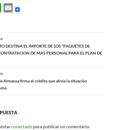
W
E
h
m
at
ail
s
ón
OR
A
O DESTINA EL IMPORTE DE LOS “PAQUETES DE
p
CONTRATACION DE MAS PERSONAL PARA EL PLAN DE
p
TE
 Almansa firma el crédito que alivia la situación
smo.
SPUESTA
 estar
conectado
para publicar un comentario.