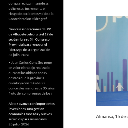
obliga a realizar maniobras
peligrosas, incrementa el
riesgo de accidentes y pide a la
Confederación Hidrográfi
Nuevas Generaciones del PP
de Albacete celebrará el 19 de
septiembre su XII Congreso
Provincial para renovar el
liderazgo de la organización
31 julio, 2026
• Juan Carlos González pone
en valor el trabajo realizado
durante los últimos años y
destaca que la provincia
cuenta ya con más de 80
concejales menores de 35 años
fruto del compromiso de los j
Alatoz avanza con importantes
inversiones, una gestión
económica saneada y nuevos
Almansa, 15 de 
servicios para sus vecinos
28 julio, 2026