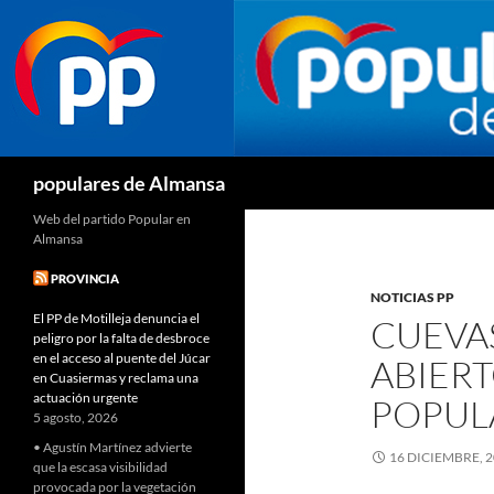
Buscar
populares de Almansa
Web del partido Popular en
Almansa
PROVINCIA
NOTICIAS PP
El PP de Motilleja denuncia el
CUEVAS
peligro por la falta de desbroce
en el acceso al puente del Júcar
ABIERT
en Cuasiermas y reclama una
actuación urgente
POPULA
5 agosto, 2026
• Agustín Martínez advierte
16 DICIEMBRE, 
que la escasa visibilidad
provocada por la vegetación