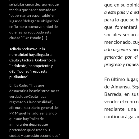
que, en su opini
señala las cinco decisiones que
tendría que haber tomado un
a este país y a es
“gobernante responsable” en
para lo que se 
lugar de “delegar su obligación”
que fomentará 
en “la mera buena voluntad de
quienes han ocupado esta
sociales serían 
ciudad”: “Un Estado […]
mencionado, cuy
a lo urgente y ne
Tellado rechaza que la
normalidad haya llegado a
generada por el 
Ceuta y tacha al Gobierno de
progreso y riquez
“indolente, incompetente y
débil” por su “respuesta
pusilánime”
En último lugar,
En Es Radio “Hay que
de Almansa. Seg
desmentir a los ministros: no es
Barreda, en su
verdad que Ceuta haya
vender el centro
regresado a la normalidad”,
afirma el secretario general del
mediante una g
PP, Miguel Tellado, señalando
continuará garan
que aún hay “miles de
inmigrantes ilegales que
pretenden quedarse en la
ciudad y que están escondidos”