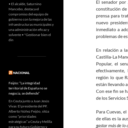
El senador por
• El alcalde, Saturnino
constitución de 
Mancebo, destaca el
compromiso del equipo de
prensa para tra
gobierno con la mejora de las
nuevo presiden
infraestructuras municipales y
inmediato a ado
una administración eficaz y
solvente • "Gestionar bien el
problemas de est
din
En relación a la
Castilla-La Manc
Popular, el se
efectivamente,
NACIONAL
región lo que R
Feijóo: “La integridad
están llevando a 
territorial de España no se
Con ese fin se h
negocia, se defiende”
de los Servicios
En Ceuta junto a Juan Jesús
Vivas El presidente del PP,
Para Cuevas, el
Alberto Núñez Feijóo, sitúa
como “prioridades
de ellas es la a
estratégicas” a Ceuta y Melilla
gastar más de lo
para su futuro Gobierno y