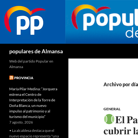
Buscar
populares de Almansa
Web del partido Popular en
Almansa
PROVINCIA
Archivo por día
María Pilar Medina: “Jorquera
estrena el Centro de
Interpretación de la Torre de
Doña Blanca, un nuevo
GENERAL
impulso al patrimonio y al
𝐄𝐥 𝐏𝐚
turismo del municipio”
7 agosto, 2026
𝐜𝐮𝐛𝐫𝐢𝐫 𝐥
• La alcaldesa destaca que el
nuevo espacio representa "una