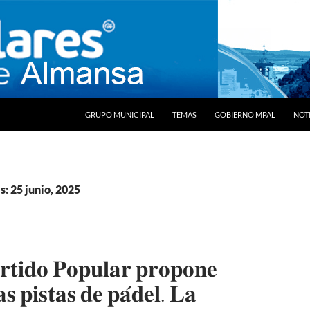
SALTAR AL CONTENIDO
GRUPO MUNICIPAL
TEMAS
GOBIERNO MPAL
NOTI
s: 25 junio, 2025
𝐫𝐭𝐢𝐝𝐨 𝐏𝐨𝐩𝐮𝐥𝐚𝐫 𝐩𝐫𝐨𝐩𝐨𝐧𝐞
𝐚𝐬 𝐩𝐢𝐬𝐭𝐚𝐬 𝐝𝐞 𝐩𝐚́𝐝𝐞𝐥. 𝐋𝐚