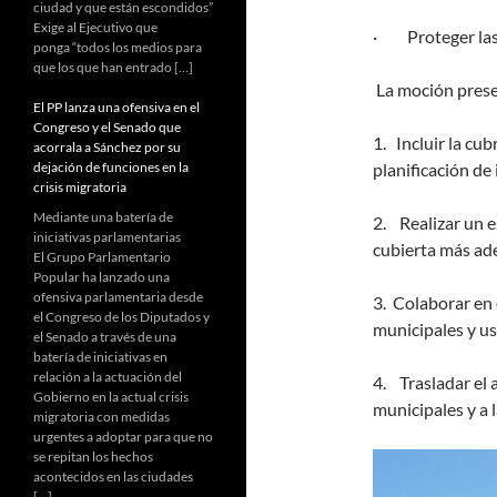
ciudad y que están escondidos”
Exige al Ejecutivo que
· Proteger las 
ponga “todos los medios para
que los que han entrado […]
La moción prese
El PP lanza una ofensiva en el
Congreso y el Senado que
1. Incluir la cub
acorrala a Sánchez por su
dejación de funciones en la
planificación de
crisis migratoria
Mediante una batería de
2. Realizar un e
iniciativas parlamentarias
cubierta más ad
El Grupo Parlamentario
Popular ha lanzado una
ofensiva parlamentaria desde
3. Colaborar en 
el Congreso de los Diputados y
municipales y us
el Senado a través de una
batería de iniciativas en
relación a la actuación del
4. Trasladar el 
Gobierno en la actual crisis
municipales y a 
migratoria con medidas
urgentes a adoptar para que no
se repitan los hechos
acontecidos en las ciudades
[…]