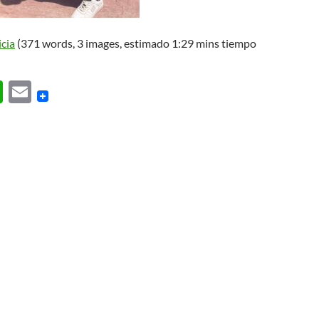
icia
(371 words, 3 images, estimado 1:29 mins tiempo
W
E
h
m
at
ail
s
A
p
p