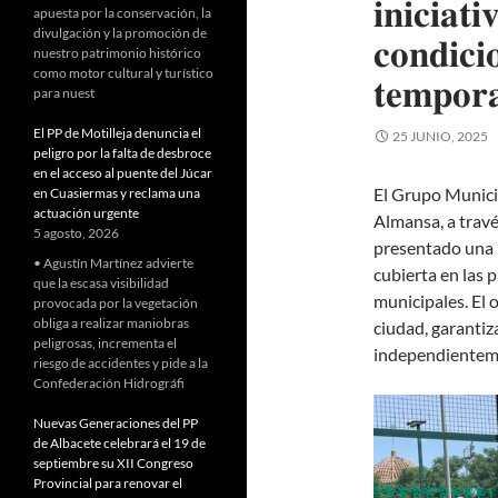
𝐢𝐧𝐢𝐜𝐢𝐚𝐭
apuesta por la conservación, la
divulgación y la promoción de
𝐜𝐨𝐧𝐝𝐢𝐜𝐢
nuestro patrimonio histórico
como motor cultural y turístico
𝐭𝐞𝐦𝐩𝐨𝐫
para nuest
El PP de Motilleja denuncia el
25 JUNIO, 2025
peligro por la falta de desbroce
en el acceso al puente del Júcar
El Grupo Munici
en Cuasiermas y reclama una
actuación urgente
Almansa, a travé
5 agosto, 2026
presentado una 
• Agustín Martínez advierte
cubierta en las 
que la escasa visibilidad
municipales. El o
provocada por la vegetación
obliga a realizar maniobras
ciudad, garantiz
peligrosas, incrementa el
independienteme
riesgo de accidentes y pide a la
Confederación Hidrográfi
Nuevas Generaciones del PP
de Albacete celebrará el 19 de
septiembre su XII Congreso
Provincial para renovar el