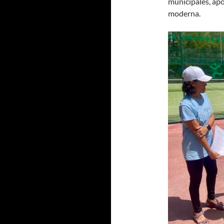
municipales, ap
moderna.