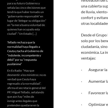
renovación del cé
para su futuro Gobierno y
una cubierta su
señala las cinco decisiones que
de lluvia, vient
tendría que haber tomado un
“gobernante responsable” en
confort y evita
lugar de “delegar su obligación”
otras localidade
en “la mera buena voluntad de
quienes han ocupado esta
ciudad”: “Un Estado […]
Desde el Grupo P
solo por los bene
Tellado rechaza que la
ciudadanía, sin
normalidad haya llegado a
Ceuta y tacha al Gobierno de
económica. La in
“indolente, incompetente y
ventajas:
débil” por su “respuesta
pusilánime”
· Asegurar la p
En Es Radio “Hay que
desmentir a los ministros: no es
verdad que Ceuta haya
· Aumentar la ca
regresado a la normalidad”,
afirma el secretario general del
PP, Miguel Tellado, señalando
· Favorecer la 
que aún hay “miles de
inmigrantes ilegales que
· Optimizar el 
pretenden quedarse en la