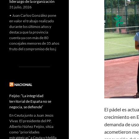
liderazgo de la organización
31 julio, 2026
• Juan Carlos González pone
en valor el trabajo realizado
durante los últimos años y
destaca que la provincia
cuenta ya con más de 80
concejales menores de 35 años
fruto del compromiso de los j
NACIONAL
Feijóo: “La integridad
territorial de España no se
negocia, se defiende”
El pádel es actu
En Ceuta junto a Juan Jesús
crecimiento en E
Vivas El presidente del PP,
demanda de uso d
Alberto Núñez Feijóo, sitúa
acometieron mej
como “prioridades
estratégicas” a Ceuta y Melilla