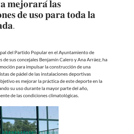
𝐯𝐚 𝐦𝐞𝐣𝐨𝐫𝐚𝐫𝐚́ 𝐥𝐚𝐬
𝐨𝐧𝐞𝐬 𝐝𝐞 𝐮𝐬𝐨 𝐩𝐚𝐫𝐚 𝐭𝐨𝐝𝐚 𝐥𝐚
𝐝𝐚.
pal del Partido Popular en el Ayuntamiento de
s de sus concejales Benjamín Calero y Ana Arráez, ha
moción para impulsar la construcción de una
pistas de pádel de las instalaciones deportivas
bjetivo es mejorar la práctica de este deporte en la
ando su uso durante la mayor parte del año,
nte de las condiciones climatológicas.