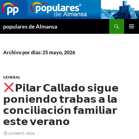
Buscar
populares de Almansa
SALTAR
MENÚ
AL
PRINCI
CONTENIDO
Archivo por días: 25 mayo, 2026
GENERAL
𝗣𝗶𝗹𝗮𝗿 𝗖𝗮𝗹𝗹𝗮𝗱𝗼 𝘀𝗶𝗴𝘂𝗲
𝗽𝗼𝗻𝗶𝗲𝗻𝗱𝗼 𝘁𝗿𝗮𝗯𝗮𝘀 𝗮 𝗹𝗮
𝗰𝗼𝗻𝗰𝗶𝗹𝗶𝗮𝗰𝗶𝗼́𝗻 𝗳𝗮𝗺𝗶𝗹𝗶𝗮𝗿
𝗲𝘀𝘁𝗲 𝘃𝗲𝗿𝗮𝗻𝗼
25 MAYO, 2026