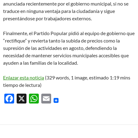
anunciada recientemente por el gobierno municipal, si no se
traduce en ninguna ventaja para la ciudadanía y sigue
presentándose por trabajadores externos.
Finalmente, el Partido Popular pidió al equipo de gobierno que
“rectifique” y revierta tanto la subida de precios como la
supresión de las actividades en agosto, defendiendo la
necesidad de mantener servicios municipales accesibles que
ayuden a las familias de la localidad.
Enlazar esta noticia
(329 words, 1 image, estimado 1:19 mins
tiempo de lectura)
F
X
W
E
ac
h
m
e
at
ail
b
s
o
A