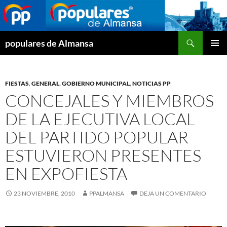
Buscar
populares de Almansa
SALTAR
MENÚ
AL
PRINCI
CONTENIDO
FIESTAS
,
GENERAL
,
GOBIERNO MUNICIPAL
,
NOTICIAS PP
CONCEJALES Y MIEMBROS
DE LA EJECUTIVA LOCAL
DEL PARTIDO POPULAR
ESTUVIERON PRESENTES
EN EXPOFIESTA
23 NOVIEMBRE, 2010
PPALMANSA
DEJA UN COMENTARIO