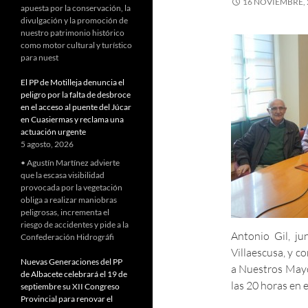
16 NOVIEMBRE, 
apuesta por la conservación, la
divulgación y la promoción de
nuestro patrimonio histórico
como motor cultural y turístico
para nuest
El PP de Motilleja denuncia el
peligro por la falta de desbroce
en el acceso al puente del Júcar
en Cuasiermas y reclama una
actuación urgente
5 agosto, 2026
• Agustín Martínez advierte
que la escasa visibilidad
provocada por la vegetación
obliga a realizar maniobras
peligrosas, incrementa el
riesgo de accidentes y pide a la
Antonio Gil, j
Confederación Hidrográfi
Villaescusa, y 
Nuevas Generaciones del PP
a Nuestros Mayo
de Albacete celebrará el 19 de
las 20 horas en e
septiembre su XII Congreso
Provincial para renovar el