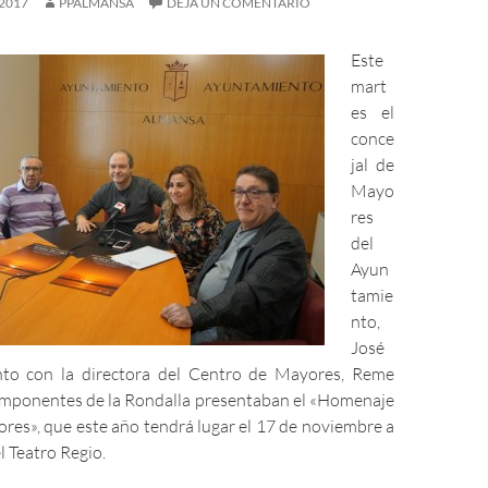
2017
PPALMANSA
DEJA UN COMENTARIO
Este
mart
es el
conce
jal de
Mayo
res
del
Ayun
tamie
nto,
José
unto con la directora del Centro de Mayores, Reme
componentes de la Rondalla presentaban el «Homenaje
res», que este año tendrá lugar el 17 de noviembre a
l Teatro Regio.