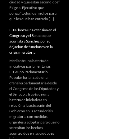
ciudad y que están escondidos”
Exige al Ejecutivo que
ponga “todos los medios para
que los que han entrado […]
El PP lanza una ofensiva en el
Congreso y el Senado que
acorrala a Sánchez por su
dejación de funciones en la
crisis migratoria
Mediante una batería de
iniciativas parlamentarias
El Grupo Parlamentario
Popular ha lanzado una
ofensiva parlamentaria desde
el Congreso de los Diputados y
el Senado a través de una
batería de iniciativas en
relación a la actuación del
Gobierno en la actual crisis
migratoria con medidas
urgentes a adoptar para que no
se repitan los hechos
acontecidos en las ciudades
[…]