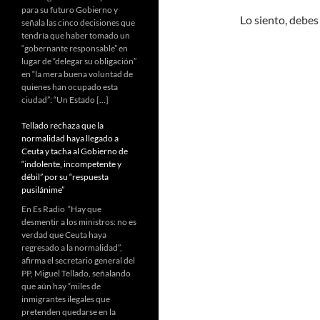
para su futuro Gobierno y
Lo siento, debes
señala las cinco decisiones que
tendría que haber tomado un
“gobernante responsable” en
lugar de “delegar su obligación”
en “la mera buena voluntad de
quienes han ocupado esta
ciudad”: “Un Estado […]
Tellado rechaza que la
normalidad haya llegado a
Ceuta y tacha al Gobierno de
“indolente, incompetente y
débil” por su “respuesta
pusilánime”
En Es Radio “Hay que
desmentir a los ministros: no es
verdad que Ceuta haya
regresado a la normalidad”,
afirma el secretario general del
PP, Miguel Tellado, señalando
que aún hay “miles de
inmigrantes ilegales que
pretenden quedarse en la