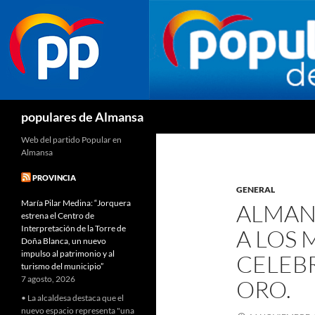
Buscar
populares de Almansa
Web del partido Popular en
Almansa
PROVINCIA
GENERAL
María Pilar Medina: “Jorquera
ALMAN
estrena el Centro de
Interpretación de la Torre de
A LOS
Doña Blanca, un nuevo
impulso al patrimonio y al
CELEB
turismo del municipio”
7 agosto, 2026
ORO.
• La alcaldesa destaca que el
nuevo espacio representa "una