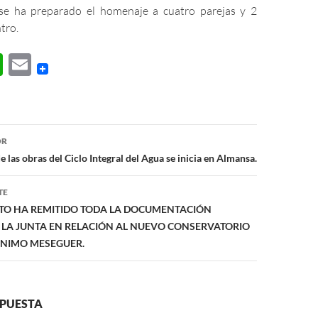
 se ha preparado el homenaje a cuatro parejas y 2
tro.
W
E
h
m
at
ail
s
ón
OR
A
 las obras del Ciclo Integral del Agua se inicia en Almansa.
p
TE
p
TO HA REMITIDO TODA LA DOCUMENTACIÓN
 LA JUNTA EN RELACIÓN AL NUEVO CONSERVATORIO
ÓNIMO MESEGUER.
SPUESTA