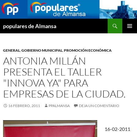
Buscar
populares de Almansa
SALTAR
MENÚ
AL
PRINCI
CONTENIDO
GENERAL
,
GOBIERNO MUNICIPAL
,
PROMOCIÓN ECONÓMICA
ANTONIA MILLÁN
PRESENTA EL TALLER
"INNOVA YA" PARA
EMPRESAS DE LA CIUDAD.
16 FEBRERO, 2011
PPALMANSA
DEJA UN COMENTARIO
16-02-2011