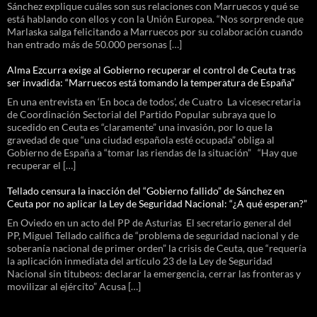
Sánchez explique cuáles son sus relaciones con Marruecos y qué se
está hablando con ellos y con la Unión Europea. “Nos sorprende que
Marlaska salga felicitando a Marruecos por su colaboración cuando
han entrado más de 50.000 personas […]
Alma Ezcurra exige al Gobierno recuperar el control de Ceuta tras
ser invadida: “Marruecos está tomando la temperatura de España”
En una entrevista en ‘En boca de todos’, de Cuatro La vicesecretaria
de Coordinación Sectorial del Partido Popular subraya que lo
sucedido en Ceuta es “claramente” una invasión, por lo que la
gravedad de que “una ciudad española esté ocupada” obliga al
Gobierno de España a “tomar las riendas de la situación” “Hay que
recuperar el […]
Tellado censura la inacción del “Gobierno fallido” de Sánchez en
Ceuta por no aplicar la Ley de Seguridad Nacional: “¿A qué esperan?”
En Oviedo en un acto del PP de Asturias El secretario general del
PP, Miguel Tellado califica de “problema de seguridad nacional y de
soberanía nacional de primer orden” la crisis de Ceuta, que “requería
la aplicación inmediata del artículo 23 de la Ley de Seguridad
Nacional sin titubeos: declarar la emergencia, cerrar las fronteras y
movilizar al ejército” Acusa […]