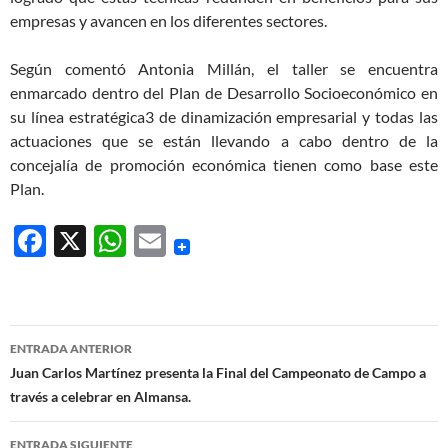
empresas y avancen en los diferentes sectores.
Según comentó Antonia Millán, el taller se encuentra
enmarcado dentro del Plan de Desarrollo Socioeconómico en
su línea estratégica3 de dinamización empresarial y todas las
actuaciones que se están llevando a cabo dentro de la
concejalía de promoción económica tienen como base este
Plan.
F
X
W
E
ac
h
m
e
at
ail
b
s
Navegación
ENTRADA ANTERIOR
o
A
de
Juan Carlos Martínez presenta la Final del Campeonato de Campo a
o
p
través a celebrar en Almansa.
entradas
k
p
ENTRADA SIGUIENTE