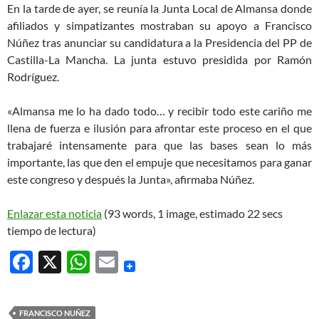
En la tarde de ayer, se reunía la Junta Local de Almansa donde
afiliados y simpatizantes mostraban su apoyo a Francisco
Núñez tras anunciar su candidatura a la Presidencia del PP de
Castilla-La Mancha. La junta estuvo presidida por Ramón
Rodríguez.
«Almansa me lo ha dado todo… y recibir todo este cariño me
llena de fuerza e ilusión para afrontar este proceso en el que
trabajaré intensamente para que las bases sean lo más
importante, las que den el empuje que necesitamos para ganar
este congreso y después la Junta», afirmaba Núñez.
Enlazar esta noticia
(93 words, 1 image, estimado 22 secs
tiempo de lectura)
F
X
W
E
ac
h
m
e
at
ail
FRANCISCO NUÑEZ