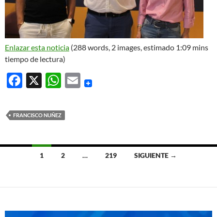
Enlazar esta noticia
(288 words, 2 images, estimado 1:09 mins
tiempo de lectura)
F
X
W
E
ac
h
m
e
at
ail
FRANCISCO NUÑEZ
b
s
o
A
Ir
o
p
1
2
…
219
SIGUIENTE →
a
k
p
las
entradas