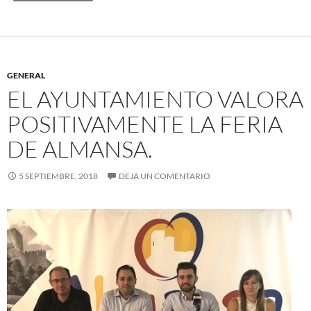
b
s
o
A
o
p
k
p
GENERAL
EL AYUNTAMIENTO VALORA
POSITIVAMENTE LA FERIA
DE ALMANSA.
5 SEPTIEMBRE, 2018
DEJA UN COMENTARIO