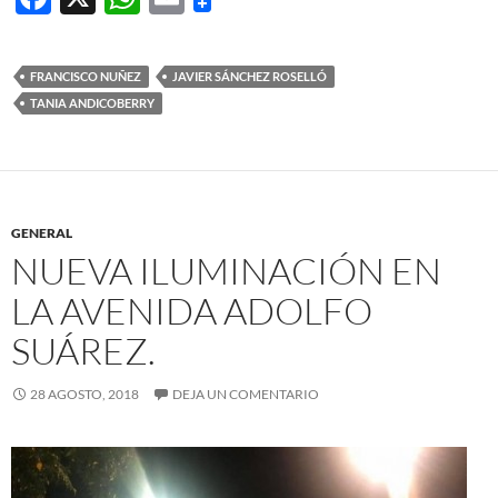
ac
h
m
e
at
ail
FRANCISCO NUÑEZ
JAVIER SÁNCHEZ ROSELLÓ
b
s
TANIA ANDICOBERRY
o
A
o
p
k
p
GENERAL
NUEVA ILUMINACIÓN EN
LA AVENIDA ADOLFO
SUÁREZ.
28 AGOSTO, 2018
DEJA UN COMENTARIO