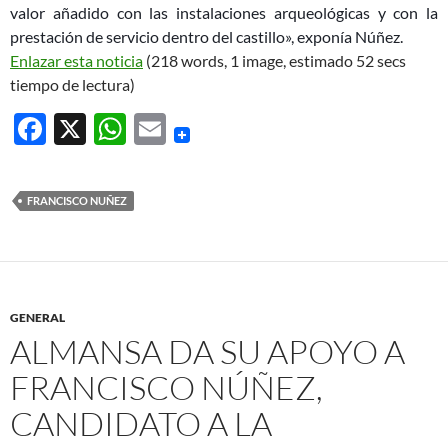
valor añadido con las instalaciones arqueológicas y con la
prestación de servicio dentro del castillo», exponía Núñez.
Enlazar esta noticia
(218 words, 1 image, estimado 52 secs
tiempo de lectura)
F
X
W
E
ac
h
m
e
at
ail
FRANCISCO NUÑEZ
b
s
o
A
o
p
k
p
GENERAL
ALMANSA DA SU APOYO A
FRANCISCO NÚÑEZ,
CANDIDATO A LA