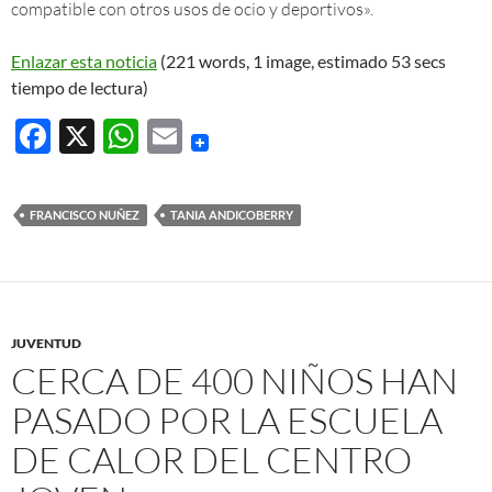
compatible con otros usos de ocio y deportivos».
Enlazar esta noticia
(221 words, 1 image, estimado 53 secs
tiempo de lectura)
F
X
W
E
ac
h
m
e
at
ail
FRANCISCO NUÑEZ
TANIA ANDICOBERRY
b
s
o
A
o
p
k
p
JUVENTUD
CERCA DE 400 NIÑOS HAN
PASADO POR LA ESCUELA
DE CALOR DEL CENTRO