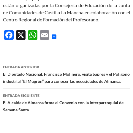
están organizadas por la Consejería de Educación de la Junta
de Comunidades de Castilla La Mancha en colaboración con el
Centro Regional de Formación del Profesorado.
F
X
W
E
ac
h
m
e
at
ail
b
s
Navegación
ENTRADA ANTERIOR
o
A
de
El Diputado Nacional, Francisco Molinero, visita Sapres y el Polígono
o
p
industrial “El Mugrón” para conocer las necesidades de Almansa.
entradas
k
p
ENTRADA SIGUIENTE
El Alcalde de Almansa firma el Convenio con la Interparroquial de
Semana Santa