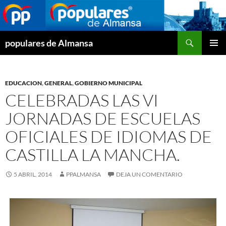
Buscar
populares de Almansa
SALTAR
MENÚ
AL
PRINCI
CONTENIDO
EDUCACION
,
GENERAL
,
GOBIERNO MUNICIPAL
CELEBRADAS LAS VI
JORNADAS DE ESCUELAS
OFICIALES DE IDIOMAS DE
CASTILLA LA MANCHA.
5 ABRIL, 2014
PPALMANSA
DEJA UN COMENTARIO