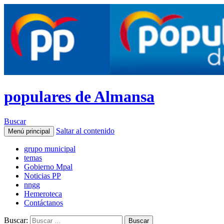
populares de Almansa
Buscar
Saltar al contenido
Menú principal
grupo municipal
temas
Gobierno Mpal
Noticias PP
nngg
Hemeroteca
Contáctanos
Buscar: