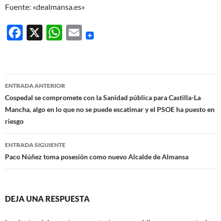
Fuente: «dealmansa.es»
F
X
W
E
ac
h
m
e
at
ail
b
s
Navegación
ENTRADA ANTERIOR
o
A
de
Cospedal se compromete con la Sanidad pública para Castilla-La
o
p
Mancha, algo en lo que no se puede escatimar y el PSOE ha puesto en
entradas
riesgo
k
p
ENTRADA SIGUIENTE
Paco Núñez toma posesión como nuevo Alcalde de Almansa
DEJA UNA RESPUESTA