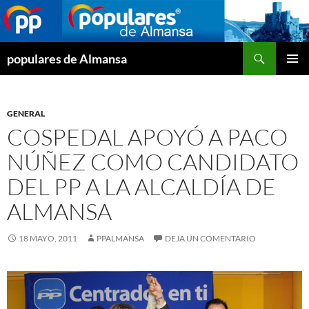
Buscar
populares de Almansa
SALTAR
MENÚ
AL
PRINCI
CONTENIDO
GENERAL
COSPEDAL APOYÓ A PACO
NÚÑEZ COMO CANDIDATO
DEL PP A LA ALCALDÍA DE
ALMANSA
18 MAYO, 2011
PPALMANSA
DEJA UN COMENTARIO