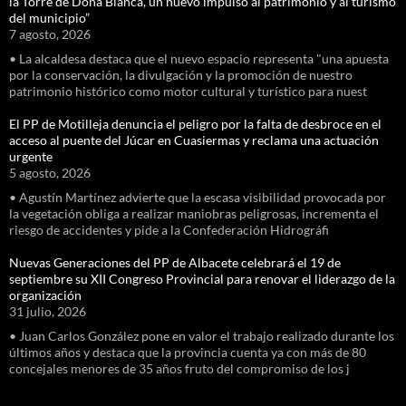
la Torre de Doña Blanca, un nuevo impulso al patrimonio y al turismo
del municipio”
7 agosto, 2026
• La alcaldesa destaca que el nuevo espacio representa "una apuesta
por la conservación, la divulgación y la promoción de nuestro
patrimonio histórico como motor cultural y turístico para nuest
El PP de Motilleja denuncia el peligro por la falta de desbroce en el
acceso al puente del Júcar en Cuasiermas y reclama una actuación
urgente
5 agosto, 2026
• Agustín Martínez advierte que la escasa visibilidad provocada por
la vegetación obliga a realizar maniobras peligrosas, incrementa el
riesgo de accidentes y pide a la Confederación Hidrográfi
Nuevas Generaciones del PP de Albacete celebrará el 19 de
septiembre su XII Congreso Provincial para renovar el liderazgo de la
organización
31 julio, 2026
• Juan Carlos González pone en valor el trabajo realizado durante los
últimos años y destaca que la provincia cuenta ya con más de 80
concejales menores de 35 años fruto del compromiso de los j