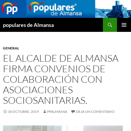
Buscar
populares de Almansa
SALTAR
MENÚ
AL
PRINCI
CONTENIDO
GENERAL
EL ALCALDE DE ALMANSA
FIRMA CONVENIOS DE
COLABORACIÓN CON
ASOCIACIONES
SOCIOSANITARIAS.
30 OCTUBRE, 2019
PPALMANSA
DEJA UN COMENTARIO