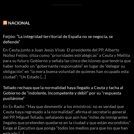
NACIONAL
Feijóo: “La integridad territorial de España no se negocia, se
defiende”
En Ceuta junto a Juan Jesús Vivas El presidente del PP, Alberto
Núñez Feijóo, sitúa como “prioridades estratégicas” a Ceuta y Melilla
para su futuro Gobierno y señala las cinco decisiones que tendría que
haber tomado un “gobernante responsable” en lugar de “delegar su
obligación” en “la mera buena voluntad de quienes han ocupado esta
ciudad”: “Un Estado […]
Tellado rechaza que la normalidad haya llegado a Ceuta y tacha al
Gobierno de “indolente, incompetente y débil” por su “respuesta
pusilánime”
En Es Radio “Hay que desmentir a los ministros: no es verdad que
Ceuta haya regresado a la normalidad”, afirma el secretario general
del PP, Miguel Tellado, señalando que aún hay “miles de inmigrantes
ilegales que pretenden quedarse en la ciudad y que están escondidos”
Exige al Ejecutivo que ponga “todos los medios para que los que han
entrado […]