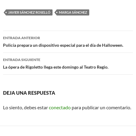
ac
h
m
e
at
ail
JAVIER SÁNCHEZ ROSELLÓ
MARGA SÁNCHEZ
b
s
o
A
Navegación
o
p
ENTRADA ANTERIOR
de
Policía prepara un dispositivo especial para el día de Halloween.
k
p
entradas
ENTRADA SIGUIENTE
La ópera de Rigoletto llega este domingo al Teatro Regio.
DEJA UNA RESPUESTA
Lo siento, debes estar
conectado
para publicar un comentario.