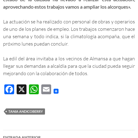
aprovechando estos trabajos vamos a ampliar los alcorques».
La actuación se ha realizado con personal de obras y operarios
de uno de los planes de empleo. Los trabajos comenzaron hace
una semana y todo indica, si la climatología acompaña, que el
próximo lunes puedan concluir.
La edil del área invitaba a los vecinos de Almansa a que hagan
llegar sus demandas a alcaldía para que la ciudad pueda seguir
mejorando con la colaboración de todos.
F
X
W
E
ac
h
m
e
at
ail
TANIA ANDICOBERRY
b
s
o
A
Navegación
ENTRADA ANTERIOR