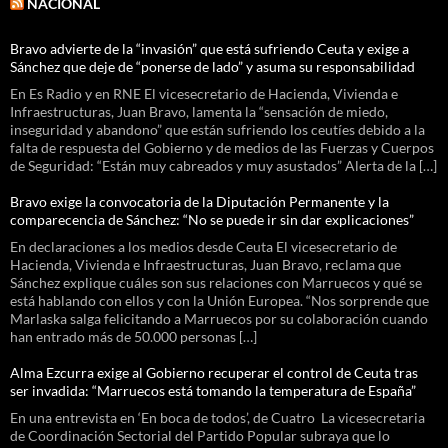
NACIONAL
Bravo advierte de la “invasión” que está sufriendo Ceuta y exige a
Sánchez que deje de “ponerse de lado” y asuma su responsabilidad
En Es Radio y en RNE El vicesecretario de Hacienda, Vivienda e
Infraestructuras, Juan Bravo, lamenta la “sensación de miedo,
inseguridad y abandono” que están sufriendo los ceutíes debido a la
falta de respuesta del Gobierno y de medios de las Fuerzas y Cuerpos
de Seguridad: “Están muy cabreados y muy asustados” Alerta de la […]
Bravo exige la convocatoria de la Diputación Permanente y la
comparecencia de Sánchez: “No se puede ir sin dar explicaciones”
En declaraciones a los medios desde Ceuta El vicesecretario de
Hacienda, Vivienda e Infraestructuras, Juan Bravo, reclama que
Sánchez explique cuáles son sus relaciones con Marruecos y qué se
está hablando con ellos y con la Unión Europea. “Nos sorprende que
Marlaska salga felicitando a Marruecos por su colaboración cuando
han entrado más de 50.000 personas […]
Alma Ezcurra exige al Gobierno recuperar el control de Ceuta tras
ser invadida: “Marruecos está tomando la temperatura de España”
En una entrevista en ‘En boca de todos’, de Cuatro La vicesecretaria
de Coordinación Sectorial del Partido Popular subraya que lo