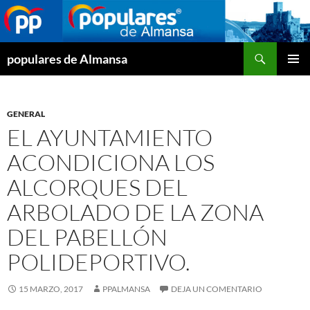
Buscar
populares de Almansa
SALTAR
MENÚ
AL
PRINCI
CONTENIDO
GENERAL
EL AYUNTAMIENTO
ACONDICIONA LOS
ALCORQUES DEL
ARBOLADO DE LA ZONA
DEL PABELLÓN
POLIDEPORTIVO.
15 MARZO, 2017
PPALMANSA
DEJA UN COMENTARIO