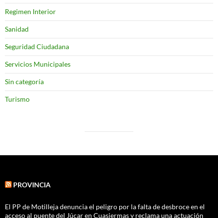
Regimen Interior
Sanidad
Seguridad Ciudadana
Servicios Municipales
Sin categoría
Turismo
PROVINCIA
El PP de Motilleja denuncia el peligro por la falta de desbroce en el
acceso al puente del Júcar en Cuasiermas y reclama una actuación