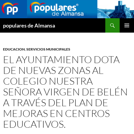
Buscar
populares de Almansa
SALTAR
MENÚ
AL
PRINCI
CONTENIDO
EDUCACION
,
SERVICIOS MUNICIPALES
EL AYUNTAMIENTO DOTA
DE NUEVAS ZONAS AL
COLEGIO NUESTRA
SEÑORA VIRGEN DE BELÉN
A TRAVÉS DEL PLAN DE
MEJORAS EN CENTROS
EDUCATIVOS.