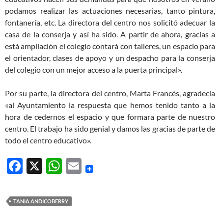
podamos realizar las actuaciones necesarias, tanto pintura,
fontanería, etc. La directora del centro nos solicitó adecuar la
casa de la conserja y así ha sido. A partir de ahora, gracias a
está ampliación el colegio contará con talleres, un espacio para
el orientador, clases de apoyo y un despacho para la conserja
del colegio con un mejor acceso a la puerta principal».
Por su parte, la directora del centro, Marta Francés, agradecía
«al Ayuntamiento la respuesta que hemos tenido tanto a la
hora de cedernos el espacio y que formara parte de nuestro
centro. El trabajo ha sido genial y damos las gracias de parte de
todo el centro educativo».
F
X
W
E
ac
h
m
e
at
ail
TANIA ANDICOBERRY
b
s