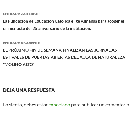
o
A
Navegación
o
p
ENTRADA ANTERIOR
de
La Fundación de Educación Católica elige Almansa para acoger el
k
p
primer acto del 25 aniversario de la institución.
entradas
ENTRADA SIGUIENTE
EL PRÓXIMO FIN DE SEMANA FINALIZAN LAS JORNADAS
ESTIVALES DE PUERTAS ABIERTAS DEL AULA DE NATURALEZA
“MOLINO ALTO”
DEJA UNA RESPUESTA
Lo siento, debes estar
conectado
para publicar un comentario.