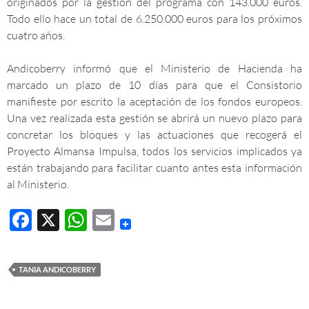
originados por la gestión del programa con 143.000 euros.
Todo ello hace un total de 6.250.000 euros para los próximos
cuatro años.
Andicoberry informó que el Ministerio de Hacienda ha
marcado un plazo de 10 días para que el Consistorio
manifieste por escrito la aceptación de los fondos europeos.
Una vez realizada esta gestión se abrirá un nuevo plazo para
concretar los bloques y las actuaciones que recogerá el
Proyecto Almansa Impulsa, todos los servicios implicados ya
están trabajando para facilitar cuanto antes esta información
al Ministerio.
F
X
W
E
ac
h
m
e
at
ail
TANIA ANDICOBERRY
b
s
o
A