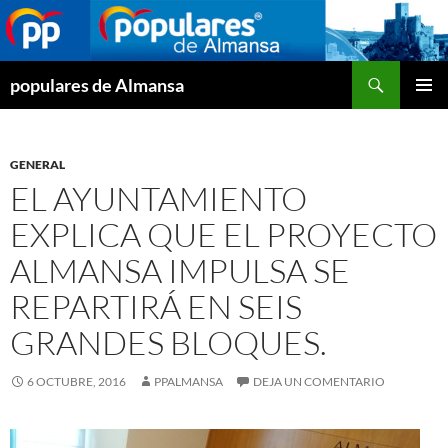
Buscar
populares de Almansa
SALTAR
MENÚ
AL
PRINCI
CONTENIDO
GENERAL
EL AYUNTAMIENTO
EXPLICA QUE EL PROYECTO
ALMANSA IMPULSA SE
REPARTIRÁ EN SEIS
GRANDES BLOQUES.
6 OCTUBRE, 2016
PPALMANSA
DEJA UN COMENTARIO