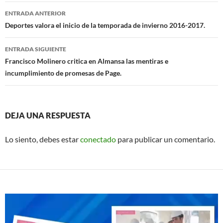
Navegación
o
p
ENTRADA ANTERIOR
de
Deportes valora el inicio de la temporada de invierno 2016-2017.
k
p
entradas
ENTRADA SIGUIENTE
Francisco Molinero critica en Almansa las mentiras e
incumplimiento de promesas de Page.
DEJA UNA RESPUESTA
Lo siento, debes estar
conectado
para publicar un comentario.