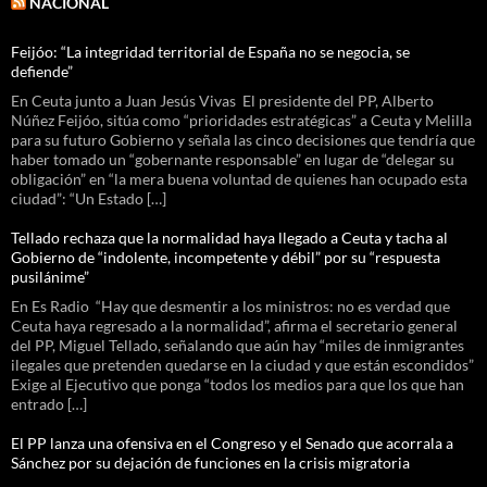
NACIONAL
Feijóo: “La integridad territorial de España no se negocia, se
defiende”
En Ceuta junto a Juan Jesús Vivas El presidente del PP, Alberto
Núñez Feijóo, sitúa como “prioridades estratégicas” a Ceuta y Melilla
para su futuro Gobierno y señala las cinco decisiones que tendría que
haber tomado un “gobernante responsable” en lugar de “delegar su
obligación” en “la mera buena voluntad de quienes han ocupado esta
ciudad”: “Un Estado […]
Tellado rechaza que la normalidad haya llegado a Ceuta y tacha al
Gobierno de “indolente, incompetente y débil” por su “respuesta
pusilánime”
En Es Radio “Hay que desmentir a los ministros: no es verdad que
Ceuta haya regresado a la normalidad”, afirma el secretario general
del PP, Miguel Tellado, señalando que aún hay “miles de inmigrantes
ilegales que pretenden quedarse en la ciudad y que están escondidos”
Exige al Ejecutivo que ponga “todos los medios para que los que han
entrado […]
El PP lanza una ofensiva en el Congreso y el Senado que acorrala a
Sánchez por su dejación de funciones en la crisis migratoria