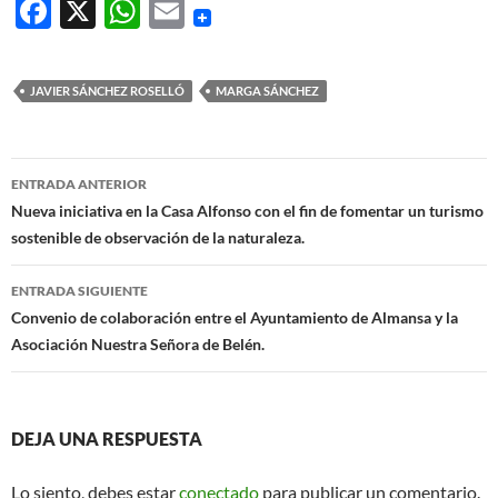
F
X
W
E
ac
h
m
e
at
ail
JAVIER SÁNCHEZ ROSELLÓ
MARGA SÁNCHEZ
b
s
o
A
Navegación
o
p
ENTRADA ANTERIOR
de
Nueva iniciativa en la Casa Alfonso con el fin de fomentar un turismo
k
p
sostenible de observación de la naturaleza.
entradas
ENTRADA SIGUIENTE
Convenio de colaboración entre el Ayuntamiento de Almansa y la
Asociación Nuestra Señora de Belén.
DEJA UNA RESPUESTA
Lo siento, debes estar
conectado
para publicar un comentario.