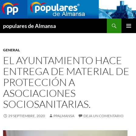
Buscar
populares de Almansa
SALTAR
MENÚ
AL
PRINCI
CONTENIDO
GENERAL
EL AYUNTAMIENTO HACE
ENTREGA DE MATERIAL DE
PROTECCIÓN A
ASOCIACIONES
SOCIOSANITARIAS.
29 SEPTIEMBRE, 2020
PPALMANSA
DEJA UN COMENTARIO