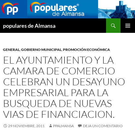
Buscar
populares de Almansa
SALTAR
MENÚ
AL
PRINCI
CONTENIDO
GENERAL
,
GOBIERNO MUNICIPAL
,
PROMOCIÓN ECONÓMICA
EL AYUNTAMIENTO Y LA
CAMARA DE COMERCIO
CELEBRAN UN DESAYUNO
EMPRESARIAL PARA LA
BUSQUEDA DE NUEVAS
VIAS DE FINANCIACION.
29 NOVIEMBRE, 2011
PPALMANSA
DEJA UN COMENTARIO