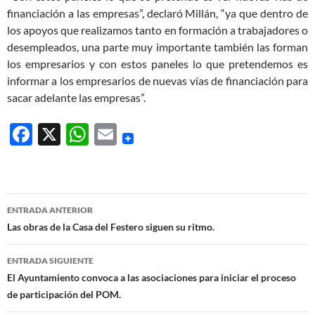
financiación a las empresas”, declaró Millán, “ya que dentro de
los apoyos que realizamos tanto en formación a trabajadores o
desempleados, una parte muy importante también las forman
los empresarios y con estos paneles lo que pretendemos es
informar a los empresarios de nuevas vías de financiación para
sacar adelante las empresas”.
F
X
W
E
ac
h
m
e
at
ail
b
s
Navegación
ENTRADA ANTERIOR
o
A
de
Las obras de la Casa del Festero siguen su ritmo.
o
p
entradas
ENTRADA SIGUIENTE
k
p
El Ayuntamiento convoca a las asociaciones para iniciar el proceso
de participación del POM.