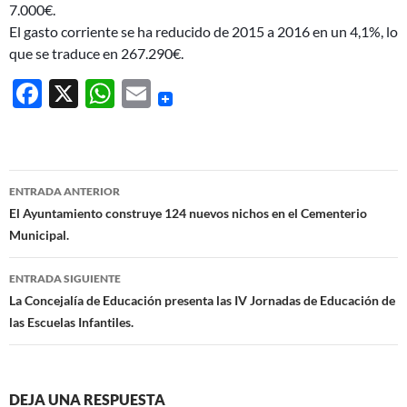
7.000€.
El gasto corriente se ha reducido de 2015 a 2016 en un 4,1%, lo
que se traduce en 267.290€.
F
X
W
E
ac
h
m
e
at
ail
b
s
Navegación
ENTRADA ANTERIOR
o
A
de
El Ayuntamiento construye 124 nuevos nichos en el Cementerio
o
p
Municipal.
entradas
k
p
ENTRADA SIGUIENTE
La Concejalía de Educación presenta las IV Jornadas de Educación de
las Escuelas Infantiles.
DEJA UNA RESPUESTA