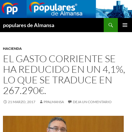
Buscar
populares de Almansa
SALTAR
MENÚ
AL
PRINCI
CONTENIDO
HACIENDA
EL GASTO CORRIENTE SE
HA REDUCIDO EN UN 4,1%,
LO QUE SE TRADUCE EN
267.290€.
21 MARZO, 2017
PPALMANSA
DEJA UN COMENTARIO