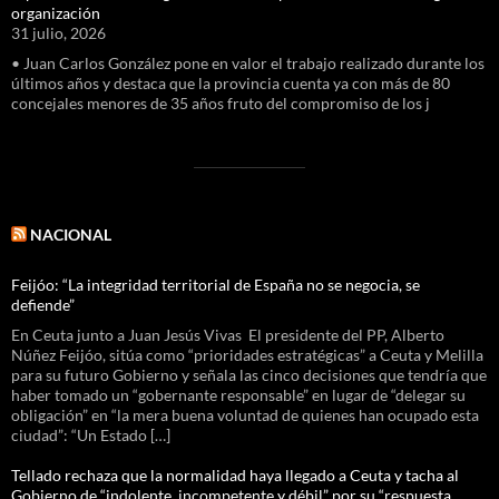
organización
31 julio, 2026
• Juan Carlos González pone en valor el trabajo realizado durante los
últimos años y destaca que la provincia cuenta ya con más de 80
concejales menores de 35 años fruto del compromiso de los j
NACIONAL
Feijóo: “La integridad territorial de España no se negocia, se
defiende”
En Ceuta junto a Juan Jesús Vivas El presidente del PP, Alberto
Núñez Feijóo, sitúa como “prioridades estratégicas” a Ceuta y Melilla
para su futuro Gobierno y señala las cinco decisiones que tendría que
haber tomado un “gobernante responsable” en lugar de “delegar su
obligación” en “la mera buena voluntad de quienes han ocupado esta
ciudad”: “Un Estado […]
Tellado rechaza que la normalidad haya llegado a Ceuta y tacha al
Gobierno de “indolente, incompetente y débil” por su “respuesta