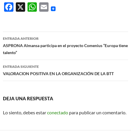
F
X
W
E
ac
h
m
e
at
ail
b
s
Navegación
ENTRADA ANTERIOR
o
A
de
ASPRONA Almansa participa en el proyecto Comenius “Europa tiene
o
p
talento”
entradas
k
p
ENTRADA SIGUIENTE
VALORACION POSITIVA EN LA ORGANIZACIÓN DE LA BTT
DEJA UNA RESPUESTA
Lo siento, debes estar
conectado
para publicar un comentario.