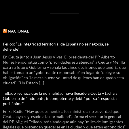
NACIONAL
Feijóo: “La integridad territorial de España no se negocia, se
defiende”
En Ceuta junto a Juan Jesús Vivas El presidente del PP, Alberto
Núñez Feijóo, sitúa como “prioridades estratégicas” a Ceuta y Melilla
para su futuro Gobierno y señala las cinco decisiones que tendría que
haber tomado un “gobernante responsable” en lugar de “delegar su
obligación” en “la mera buena voluntad de quienes han ocupado esta
ciudad”: “Un Estado […]
Tellado rechaza que la normalidad haya llegado a Ceuta y tacha al
Gobierno de “indolente, incompetente y débil” por su “respuesta
pusilánime”
En Es Radio “Hay que desmentir a los ministros: no es verdad que
Ceuta haya regresado a la normalidad”, afirma el secretario general
del PP, Miguel Tellado, señalando que aún hay “miles de inmigrantes
ilegales que pretenden quedarse en la ciudad y que están escondidos”