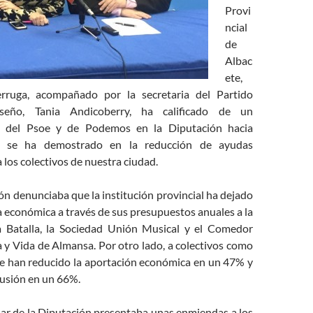
Provi
ncial
de
Albac
ete,
rruga, acompañado por la secretaria del Partido
seño, Tania Andicoberry, ha calificado de un
» del Psoe y de Podemos en la Diputación hacia
 se ha demostrado en la reducción de ayudas
los colectivos de nuestra ciudad.
ón denunciaba que la institución provincial ha dejado
 económica a través de sus presupuestos anuales a la
a Batalla, la Sociedad Unión Musical y el Comedor
 y Vida de Almansa. Por otro lado, a colectivos como
e han reducido la aportación económica en un 47% y
lusión en un 66%.
lar de la Diputación presentaba unas enmiendas a los