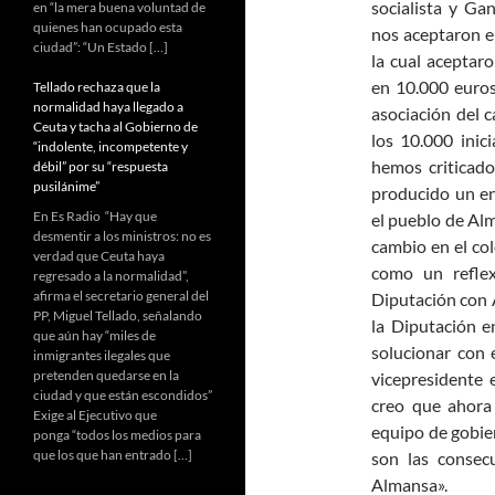
socialista y Ga
en “la mera buena voluntad de
quienes han ocupado esta
nos aceptaron e
ciudad”: “Un Estado […]
la cual aceptar
en 10.000 euros.
Tellado rechaza que la
normalidad haya llegado a
asociación del 
Ceuta y tacha al Gobierno de
los 10.000 inic
“indolente, incompetente y
hemos criticad
débil” por su “respuesta
pusilánime”
producido un e
En Es Radio “Hay que
el pueblo de Al
desmentir a los ministros: no es
cambio en el col
verdad que Ceuta haya
como un reflex
regresado a la normalidad”,
afirma el secretario general del
Diputación con 
PP, Miguel Tellado, señalando
la Diputación e
que aún hay “miles de
solucionar con
inmigrantes ilegales que
pretenden quedarse en la
vicepresidente 
ciudad y que están escondidos”
creo que ahora
Exige al Ejecutivo que
equipo de gobier
ponga “todos los medios para
que los que han entrado […]
son las consec
Almansa».