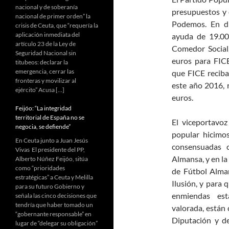
nacional y de soberanía
presupuestos y 
nacional de primer orden” la
Podemos. En di
crisis de Ceuta, que “requería la
aplicación inmediata del
ayuda de 19.00
artículo 23 de la Ley de
Comedor Social
Seguridad Nacional sin
euros para FIC
titubeos: declarar la
emergencia, cerrar las
que FICE reciba
fronteras y movilizar al
este año 2016, 
ejército” Acusa […]
euros.
Feijóo: “La integridad
territorial de España no se
El viceportavo
negocia, se defiende”
popular hicimos
En Ceuta junto a Juan Jesús
consensuadas 
Vivas El presidente del PP,
Almansa, y en la
Alberto Núñez Feijóo, sitúa
como “prioridades
de Fútbol Alma
estratégicas” a Ceuta y Melilla
Ilusión, y para
para su futuro Gobierno y
enmiendas est
señala las cinco decisiones que
tendría que haber tomado un
valorada, están 
“gobernante responsable” en
Diputación y d
lugar de “delegar su obligación”