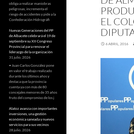
obliga a realizar maniobras
PRODU
peligrosas, incrementa el
riesgo de accidentes y pide a la
EL COL
Confederación Hidrográfi
DIPUT
Nuevas Generaciones del PP
de Albacete celebrará el 19 de
septiembre su XII Congreso
6 ABRIL, 2016
Provincial para renovar el
liderazgo de la organización
31 julio, 2026
• Juan Carlos González pone
en valor el trabajo realizado
durante los últimos años y
destaca que la provincia
cuenta ya con más de 80
concejales menores de 35 años
fruto del compromiso de los j
Alatoz avanza con importantes
inversiones, una gestión
económica saneada y nuevos
servicios para sus vecinos
28 julio, 2026