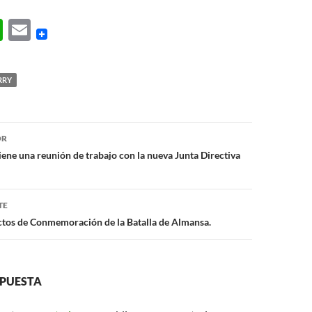
W
E
h
m
at
ail
RRY
s
A
ón
p
OR
ne una reunión de trabajo con la nueva Junta Directiva
p
TE
ctos de Conmemoración de la Batalla de Almansa.
SPUESTA