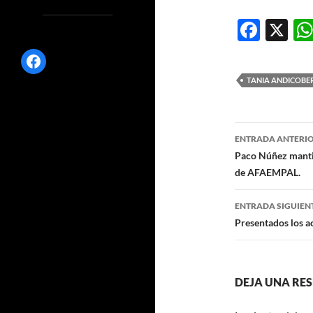
F
X
ac
Facebook
e
TANIA ANDICOBE
b
o
Navegaci
o
ENTRADA ANTERI
de
Paco Núñez mantie
k
de AFAEMPAL.
entradas
ENTRADA SIGUIEN
Presentados los a
DEJA UNA RE