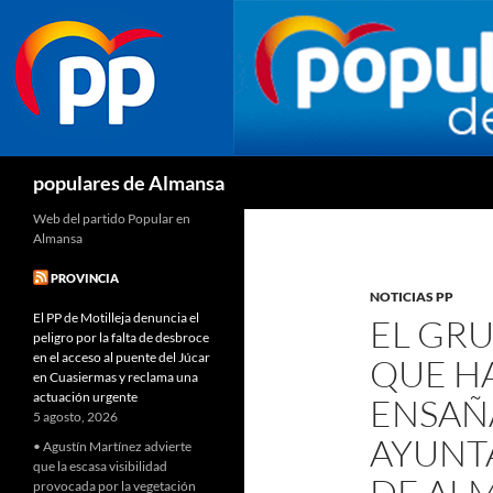
Buscar
populares de Almansa
Web del partido Popular en
Almansa
PROVINCIA
NOTICIAS PP
El PP de Motilleja denuncia el
EL GR
peligro por la falta de desbroce
en el acceso al puente del Júcar
QUE H
en Cuasiermas y reclama una
actuación urgente
ENSAÑ
5 agosto, 2026
AYUNT
• Agustín Martínez advierte
que la escasa visibilidad
DE AL
provocada por la vegetación