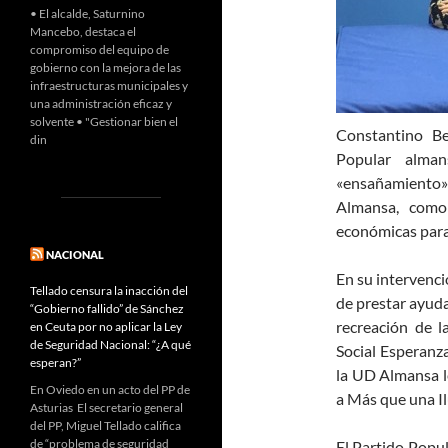
• El alcalde, Saturnino
Mancebo, destaca el
compromiso del equipo de
gobierno con la mejora de las
infraestructuras municipales y
una administración eficaz y
solvente • "Gestionar bien el
Constantino Be
din
Popular alman
«ensañamiento
Almansa, como
económicas para 
NACIONAL
En su intervenci
Tellado censura la inacción del
de prestar ayuda
“Gobierno fallido” de Sánchez
recreación de l
en Ceuta por no aplicar la Ley
de Seguridad Nacional: “¿A qué
Social Esperanza
esperan?”
la UD Almansa l
En Oviedo en un acto del PP de
a Más que una I
Asturias El secretario general
del PP, Miguel Tellado califica
de “problema de seguridad
El Partido Popu