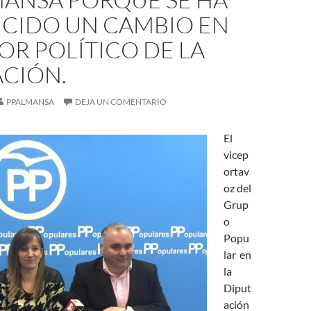
CIDO UN CAMBIO EN
OR POLÍTICO DE LA
ACIÓN.
PPALMANSA
DEJA UN COMENTARIO
El
vicep
ortav
oz del
Grup
o
Popu
lar en
la
Diput
ación