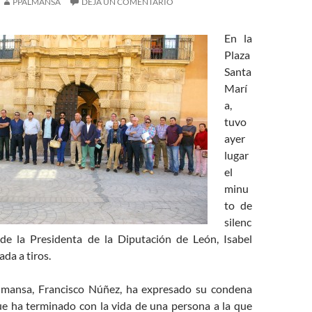
PPALMANSA
DEJA UN COMENTARIO
En la
Plaza
Santa
Marí
a,
tuvo
ayer
lugar
el
minu
to de
silenc
de la Presidenta de la Diputación de León, Isabel
ada a tiros.
Almansa, Francisco Núñez, ha expresado su condena
ue ha terminado con la vida de una persona a la que