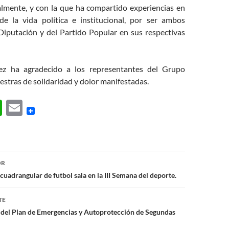
lmente, y con la que ha compartido experiencias en
de la vida política e institucional, por ser ambos
Diputación y del Partido Popular en sus respectivas
z ha agradecido a los representantes del Grupo
uestras de solidaridad y dolor manifestadas.
W
E
h
m
at
ail
s
ón
OR
A
cuadrangular de futbol sala en la III Semana del deporte.
p
TE
p
 del Plan de Emergencias y Autoprotección de Segundas