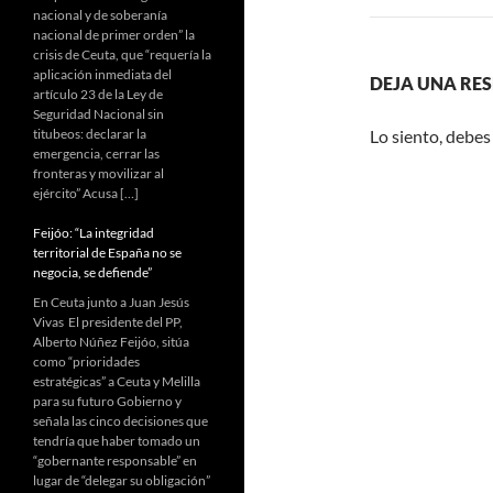
nacional y de soberanía
nacional de primer orden” la
crisis de Ceuta, que “requería la
aplicación inmediata del
DEJA UNA RE
artículo 23 de la Ley de
Seguridad Nacional sin
titubeos: declarar la
Lo siento, debes
emergencia, cerrar las
fronteras y movilizar al
ejército” Acusa […]
Feijóo: “La integridad
territorial de España no se
negocia, se defiende”
En Ceuta junto a Juan Jesús
Vivas El presidente del PP,
Alberto Núñez Feijóo, sitúa
como “prioridades
estratégicas” a Ceuta y Melilla
para su futuro Gobierno y
señala las cinco decisiones que
tendría que haber tomado un
“gobernante responsable” en
lugar de “delegar su obligación”