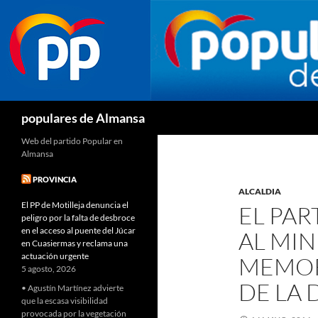
Buscar
populares de Almansa
Web del partido Popular en
Almansa
PROVINCIA
ALCALDIA
El PP de Motilleja denuncia el
EL PAR
peligro por la falta de desbroce
en el acceso al puente del Júcar
AL MIN
en Cuasiermas y reclama una
actuación urgente
MEMOR
5 agosto, 2026
DE LA 
• Agustín Martínez advierte
que la escasa visibilidad
provocada por la vegetación