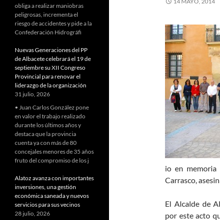
14 MAYO, 2014
obliga a realizar maniobras
peligrosas, incrementa el
riesgo de accidentes y pide a la
Confederación Hidrográfi
Nuevas Generaciones del PP
de Albacete celebrará el 19 de
septiembre su XII Congreso
Provincial para renovar el
liderazgo de la organización
31 julio, 2026
• Juan Carlos González pone
en valor el trabajo realizado
durante los últimos años y
destaca que la provincia
cuenta ya con más de 80
concejales menores de 35 años
fruto del compromiso de los j
io en memoria 
Alatoz avanza con importantes
Carrasco, asesin
inversiones, una gestión
económica saneada y nuevos
El Alcalde de 
servicios para sus vecinos
28 julio, 2026
por este acto q