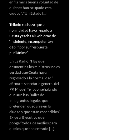
en “la mera buena voluntad de
quienes han ocupado esta
ciudad”: “Un Estado […]
Tellado rechaza que la
normalidad haya llegado a
Ceuta y tacha al Gobierno de
“indolente, incompetente y
débil” por su “respuesta
pusilánime”
En Es Radio “Hay que
desmentir a los ministros: no es
verdad que Ceuta haya
regresado a la normalidad”,
afirma el secretario general del
PP, Miguel Tellado, señalando
que aún hay “miles de
inmigrantes ilegales que
pretenden quedarse en la
ciudad y que están escondidos”
Exige al Ejecutivo que
ponga “todos los medios para
que los que han entrado […]