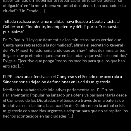
haber tomado un “gobernante responsable” en lugar de “delegar su
obligación” en “la mera buena voluntad de quienes han ocupado esta
ciudad”: “Un Estado […]
Tellado rechaza que la normalidad haya llegado a Ceuta y tacha al
Gobierno de “indolente, incompetente y débil” por su “respuesta
pusilánime”
En Es Radio “Hay que desmentir a los ministros: no es verdad que
Ceuta haya regresado a la normalidad”, afirma el secretario general
del PP, Miguel Tellado, señalando que aún hay “miles de inmigrantes
ilegales que pretenden quedarse en la ciudad y que están escondidos”
Exige al Ejecutivo que ponga “todos los medios para que los que han
entrado […]
El PP lanza una ofensiva en el Congreso y el Senado que acorrala a
Sánchez por su dejación de funciones en la crisis migratoria
Mediante una batería de iniciativas parlamentarias El Grupo
Parlamentario Popular ha lanzado una ofensiva parlamentaria desde
el Congreso de los Diputados y el Senado a través de una batería de
iniciativas en relación a la actuación del Gobierno en la actual crisis
migratoria con medidas urgentes a adoptar para que no se repitan los
hechos acontecidos en las ciudades […]