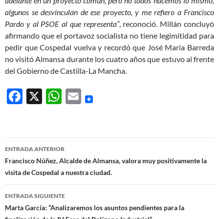
adelante en un proyecto común, pero no todos hacemos lo mismo,
algunos se desvinculan de ese proyecto, y me refiero a Francisco
Pardo y al PSOE al que representa”
, reconoció. Millán concluyó
afirmando que el portavoz socialista no tiene legimitidad para
pedir que Cospedal vuelva y recordó que José María Barreda
no visitó Almansa durante los cuatro años que estuvo al frente
del Gobierno de Castilla-La Mancha.
F
X
W
E
ac
h
m
e
at
ail
b
s
Navegación
ENTRADA ANTERIOR
o
A
de
Francisco Núñez, Alcalde de Almansa, valora muy positivamente la
o
p
visita de Cospedal a nuestra ciudad.
entradas
k
p
ENTRADA SIGUIENTE
Marta García: “Analizaremos los asuntos pendientes para la