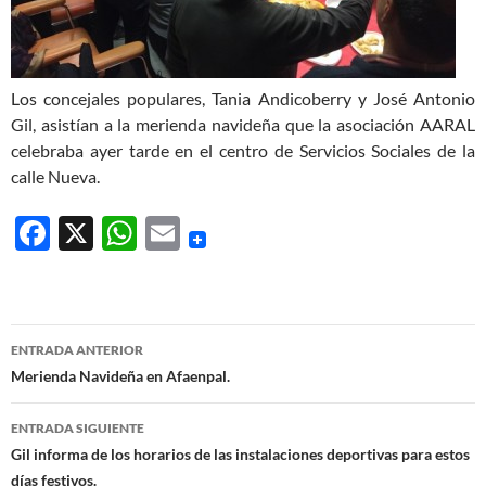
Los concejales populares, Tania Andicoberry y José Antonio
Gil, asistían a la merienda navideña que la asociación AARAL
celebraba ayer tarde en el centro de Servicios Sociales de la
calle Nueva.
F
X
W
E
ac
h
m
e
at
ail
b
s
Navegación
ENTRADA ANTERIOR
o
A
de
Merienda Navideña en Afaenpal.
o
p
entradas
ENTRADA SIGUIENTE
k
p
Gil informa de los horarios de las instalaciones deportivas para estos
días festivos.