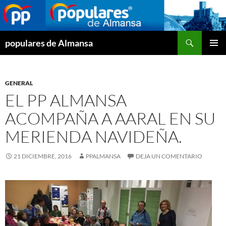
Buscar
populares de Almansa
SALTAR
MENÚ
AL
PRINCI
CONTENIDO
GENERAL
EL PP ALMANSA
ACOMPAÑA A AARAL EN SU
MERIENDA NAVIDEÑA.
21 DICIEMBRE, 2016
PPALMANSA
DEJA UN COMENTARIO