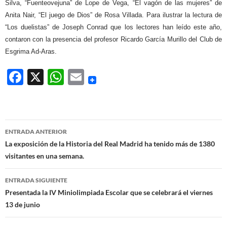
Silva, “Fuenteovejuna” de Lope de Vega, “El vagón de las mujeres” de
Anita Nair, “El juego de Dios” de Rosa Villada. Para ilustrar la lectura de
“Los duelistas” de Joseph Conrad que los lectores han leído este año,
contaron con la presencia del profesor Ricardo García Murillo del Club de
Esgrima Ad-Aras.
F
X
W
E
ac
h
m
e
at
ail
b
s
Navegación
ENTRADA ANTERIOR
o
A
de
La exposición de la Historia del Real Madrid ha tenido más de 1380
o
p
visitantes en una semana.
entradas
k
p
ENTRADA SIGUIENTE
Presentada la IV Miniolimpiada Escolar que se celebrará el viernes
13 de junio