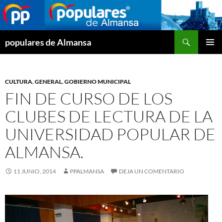
Buscar
populares de Almansa
SALTAR
MENÚ
AL
PRINCI
CONTENIDO
CULTURA
,
GENERAL
,
GOBIERNO MUNICIPAL
FIN DE CURSO DE LOS
CLUBES DE LECTURA DE LA
UNIVERSIDAD POPULAR DE
ALMANSA.
11 JUNIO, 2014
PPALMANSA
DEJA UN COMENTARIO