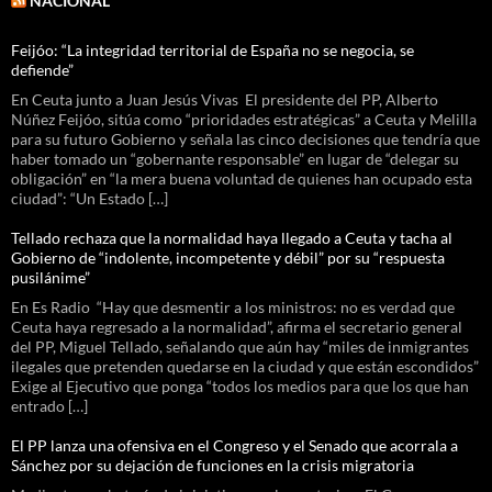
NACIONAL
Feijóo: “La integridad territorial de España no se negocia, se
defiende”
En Ceuta junto a Juan Jesús Vivas El presidente del PP, Alberto
Núñez Feijóo, sitúa como “prioridades estratégicas” a Ceuta y Melilla
para su futuro Gobierno y señala las cinco decisiones que tendría que
haber tomado un “gobernante responsable” en lugar de “delegar su
obligación” en “la mera buena voluntad de quienes han ocupado esta
ciudad”: “Un Estado […]
Tellado rechaza que la normalidad haya llegado a Ceuta y tacha al
Gobierno de “indolente, incompetente y débil” por su “respuesta
pusilánime”
En Es Radio “Hay que desmentir a los ministros: no es verdad que
Ceuta haya regresado a la normalidad”, afirma el secretario general
del PP, Miguel Tellado, señalando que aún hay “miles de inmigrantes
ilegales que pretenden quedarse en la ciudad y que están escondidos”
Exige al Ejecutivo que ponga “todos los medios para que los que han
entrado […]
El PP lanza una ofensiva en el Congreso y el Senado que acorrala a
Sánchez por su dejación de funciones en la crisis migratoria