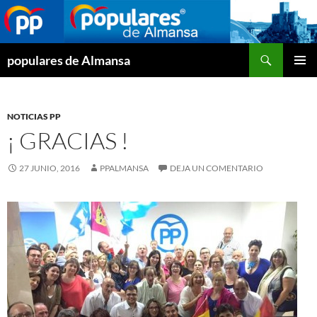
Buscar
populares de Almansa
SALTAR
MENÚ
AL
PRINCI
CONTENIDO
NOTICIAS PP
¡ GRACIAS !
27 JUNIO, 2016
PPALMANSA
DEJA UN COMENTARIO