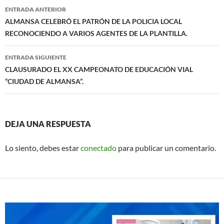
b
s
Navegación
ENTRADA ANTERIOR
o
A
de
ALMANSA CELEBRÓ EL PATRÓN DE LA POLICIA LOCAL
o
p
RECONOCIENDO A VARIOS AGENTES DE LA PLANTILLA.
entradas
k
p
ENTRADA SIGUIENTE
CLAUSURADO EL XX CAMPEONATO DE EDUCACIÓN VIAL
“CIUDAD DE ALMANSA”.
DEJA UNA RESPUESTA
Lo siento, debes estar
conectado
para publicar un comentario.