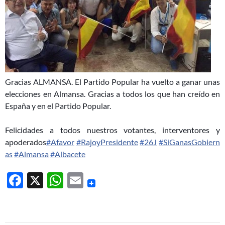
Gracias ALMANSA. El Partido Popular ha vuelto a ganar unas
elecciones en Almansa. Gracias a todos los que han creído en
España y en el Partido Popular.
Felicidades a todos nuestros votantes, interventores y
apoderados
‪#‎
Afavor‬
‪#‎
RajoyPresidente‬
‪#‎
26J‬
‪#‎
SiGanasGobiern
as‬
‪#‎
Almansa‬
‪#‎
Albacete‬
F
X
W
E
ac
h
m
e
at
ail