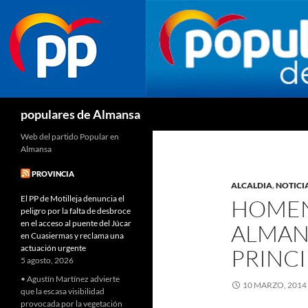
Buscar
populares de Almansa
Web del partido Popular en
Almansa
PROVINCIA
ALCALDIA
,
NOTICI
El PP de Motilleja denuncia el
HOMEN
peligro por la falta de desbroce
en el acceso al puente del Júcar
ALMAN
en Cuasiermas y reclama una
actuación urgente
PRINCI
5 agosto, 2026
• Agustín Martínez advierte
10 MARZO, 2014
que la escasa visibilidad
provocada por la vegetación