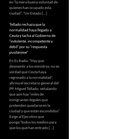
en “la mera buena voluntad de
quienes han ocupado esta
ciudad”: “Un Estado […]
Tellado rechaza que la
normalidad haya llegado a
Ceuta y tacha al Gobierno de
“indolente, incompetente y
débil” por su “respuesta
pusilánime”
En Es Radio “Hay que
desmentir a los ministros: no es
verdad que Ceuta haya
regresado a la normalidad”,
afirma el secretario general del
PP, Miguel Tellado, señalando
que aún hay “miles de
inmigrantes ilegales que
pretenden quedarse en la
ciudad y que están escondidos”
Exige al Ejecutivo que
ponga “todos los medios para
que los que han entrado […]