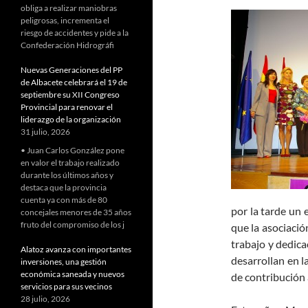
obliga a realizar maniobras
peligrosas, incrementa el
riesgo de accidentes y pide a la
Confederación Hidrográfi
Nuevas Generaciones del PP
de Albacete celebrará el 19 de
septiembre su XII Congreso
Provincial para renovar el
liderazgo de la organización
31 julio, 2026
• Juan Carlos González pone
en valor el trabajo realizado
durante los últimos años y
destaca que la provincia
cuenta ya con más de 80
por la tarde un
concejales menores de 35 años
fruto del compromiso de los j
que la asociació
trabajo y dedica
Alatoz avanza con importantes
desarrollan en l
inversiones, una gestión
económica saneada y nuevos
de contribución 
servicios para sus vecinos
28 julio, 2026