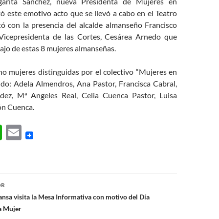
garita Sánchez, nueva Presidenta de Mujeres en
ó este emotivo acto que se llevó a cabo en el Teatro
ntó con la presencia del alcalde almanseño Francisco
Vicepresidenta de las Cortes, Cesárea Arnedo que
bajo de estas 8 mujeres almanseñas.
ho mujeres distinguidas por el colectivo “Mujeres en
ido: Adela Almendros, Ana Pastor, Francisca Cabral,
dez, Mª Angeles Real, Celia Cuenca Pastor, Luisa
ón Cuenca.
W
E
h
m
at
ail
s
ón
OR
A
ansa visita la Mesa Informativa con motivo del Día
p
la Mujer