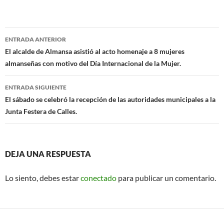
ac
h
m
e
at
ail
b
s
Navegación
ENTRADA ANTERIOR
o
A
de
El alcalde de Almansa asistió al acto homenaje a 8 mujeres
o
p
almanseñas con motivo del Día Internacional de la Mujer.
entradas
k
p
ENTRADA SIGUIENTE
El sábado se celebró la recepción de las autoridades municipales a la
Junta Festera de Calles.
DEJA UNA RESPUESTA
Lo siento, debes estar
conectado
para publicar un comentario.