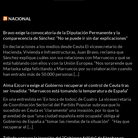
NACIONAL
Bravo exige la convocatoria de la Diputación Permanente y la
comparecencia de Sánchez: “No se puede ir sin dar explicaciones”
En declaraciones a los medios desde Ceuta El vicesecretario de
Hacienda, Vivienda e Infraestructuras, Juan Bravo, reclama que
Sánchez explique cuáles son sus relaciones con Marruecos y qué se
está hablando con ellos y con la Unión Europea. “Nos sorprende que
Marlaska salga felicitando a Marruecos por su colaboración cuando
han entrado más de 50.000 personas […]
Alma Ezcurra exige al Gobierno recuperar el control de Ceuta tras
ser invadida: “Marruecos está tomando la temperatura de España”
En una entrevista en ‘En boca de todos’, de Cuatro La vicesecretaria
de Coordinación Sectorial del Partido Popular subraya que lo
sucedido en Ceuta es “claramente” una invasión, por lo que la
gravedad de que “una ciudad española esté ocupada” obliga al
Gobierno de España a “tomar las riendas de la situación” “Hay que
recuperar el […]
Tellado censura la inacción del “Gobierno fallido” de Sánchez en