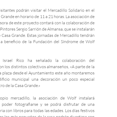
itantes podrán visitar el Mercadillo Solidario en el
a Grande en horario de 11 a 21 horas. La asociación de
sora de este proyecto contará con la colaboración de
 Pintores Sergio Sarrión de Almansa, que se instalarán
de Casa Grande. Estas jornadas de Mercadillo tendrán
o a beneficio de la Fundación del Síndrome de Wolf
 Israel Rico ha señalado la colaboración del
 los distintos colectivos almanseños, «A parte de la
la plaza desde el Ayuntamiento este año montaremos
dificio municipal una decoración un poco especial
tro de la Casa Grande.»
pio mercadillo, la asociación de Wolf instalará
 poder fotografiarse y se podrá disfrutar de una
ria con libros para todas las edades. Los días festivos
re los más pequeños de la casa podrán divertirse con