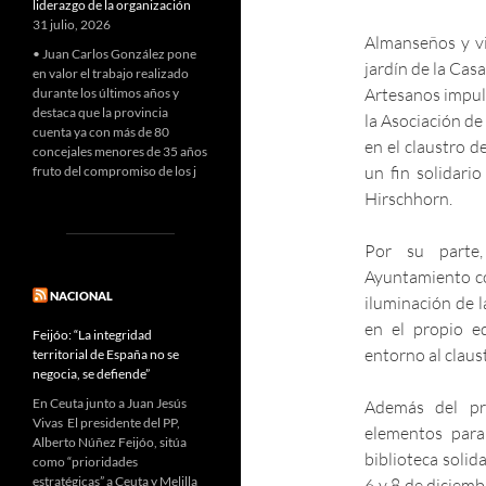
liderazgo de la organización
31 julio, 2026
Almanseños y vis
• Juan Carlos González pone
jardín de la Cas
en valor el trabajo realizado
Artesanos impul
durante los últimos años y
destaca que la provincia
la Asociación de
cuenta ya con más de 80
en el claustro 
concejales menores de 35 años
un fin solidari
fruto del compromiso de los j
Hirschhorn.
Por su parte,
Ayuntamiento con
NACIONAL
iluminación de 
en el propio e
Feijóo: “La integridad
entorno al claus
territorial de España no se
negocia, se defiende”
En Ceuta junto a Juan Jesús
Además del pro
Vivas El presidente del PP,
elementos para
Alberto Núñez Feijóo, sitúa
biblioteca solida
como “prioridades
estratégicas” a Ceuta y Melilla
6 y 8 de diciemb