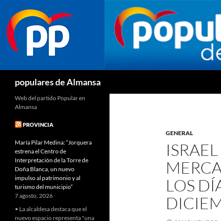
Buscar
populares de Almansa
Web del partido Popular en
Almansa
PROVINCIA
GENERAL
María Pilar Medina: “Jorquera
ISRAEL
estrena el Centro de
Interpretación de la Torre de
MERCA
Doña Blanca, un nuevo
impulso al patrimonio y al
LOS DÍAS
turismo del municipio”
7 agosto, 2026
DICIE
• La alcaldesa destaca que el
nuevo espacio representa "una