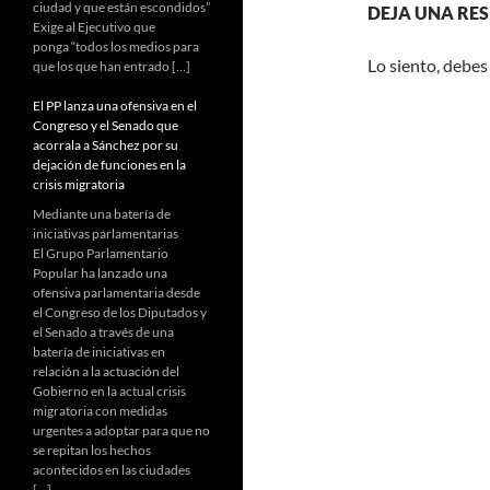
ciudad y que están escondidos”
DEJA UNA RE
Exige al Ejecutivo que
ponga “todos los medios para
Lo siento, debes
que los que han entrado […]
El PP lanza una ofensiva en el
Congreso y el Senado que
acorrala a Sánchez por su
dejación de funciones en la
crisis migratoria
Mediante una batería de
iniciativas parlamentarias
El Grupo Parlamentario
Popular ha lanzado una
ofensiva parlamentaria desde
el Congreso de los Diputados y
el Senado a través de una
batería de iniciativas en
relación a la actuación del
Gobierno en la actual crisis
migratoria con medidas
urgentes a adoptar para que no
se repitan los hechos
acontecidos en las ciudades
[…]