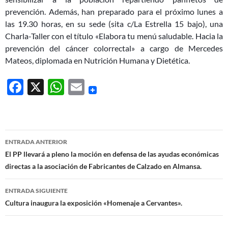
prevención. Además, han preparado para el próximo lunes a
las 19.30 horas, en su sede (sita c/La Estrella 15 bajo), una
Charla-Taller con el título «Elabora tu menú saludable. Hacia la
prevención del cáncer colorrectal» a cargo de Mercedes
Mateos, diplomada en Nutrición Humana y Dietética.
F
X
W
E
ac
h
m
e
at
ail
b
s
Navegación
ENTRADA ANTERIOR
o
A
de
El PP llevará a pleno la moción en defensa de las ayudas económicas
o
p
directas a la asociación de Fabricantes de Calzado en Almansa.
entradas
k
p
ENTRADA SIGUIENTE
Cultura inaugura la exposición «Homenaje a Cervantes».