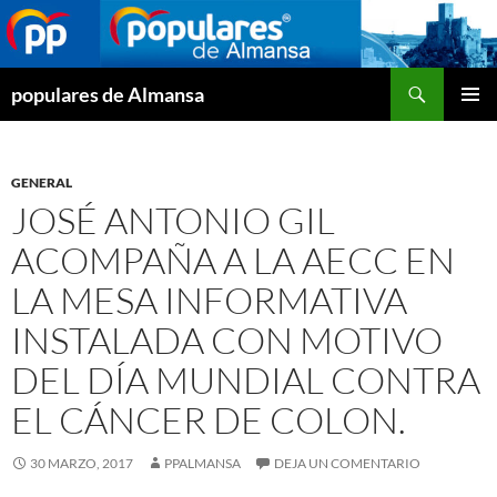
Buscar
populares de Almansa
SALTAR
MENÚ
AL
PRINCI
CONTENIDO
GENERAL
JOSÉ ANTONIO GIL
ACOMPAÑA A LA AECC EN
LA MESA INFORMATIVA
INSTALADA CON MOTIVO
DEL DÍA MUNDIAL CONTRA
EL CÁNCER DE COLON.
30 MARZO, 2017
PPALMANSA
DEJA UN COMENTARIO