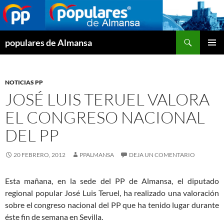
Buscar
populares de Almansa
SALTAR
MENÚ
AL
PRINCI
CONTENIDO
NOTICIAS PP
JOSÉ LUIS TERUEL VALORA
EL CONGRESO NACIONAL
DEL PP
20 FEBRERO, 2012
PPALMANSA
DEJA UN COMENTARIO
Esta mañana, en la sede del PP de Almansa, el diputado
regional popular José Luis Teruel, ha realizado una valoración
sobre el congreso nacional del PP que ha tenido lugar durante
éste fin de semana en Sevilla.