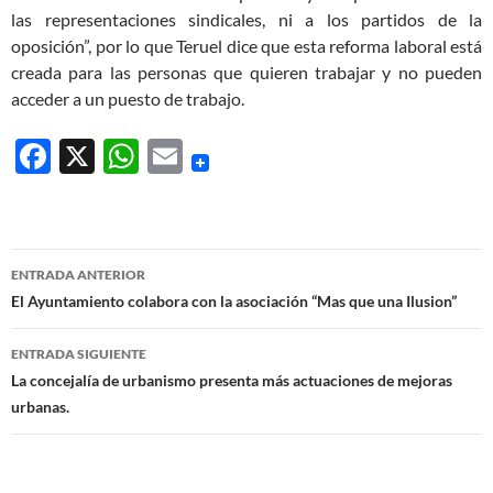
las representaciones sindicales, ni a los partidos de la
oposición”, por lo que Teruel dice que esta reforma laboral está
creada para las personas que quieren trabajar y no pueden
acceder a un puesto de trabajo.
F
X
W
E
ac
h
m
e
at
ail
b
s
Navegación
ENTRADA ANTERIOR
o
A
de
El Ayuntamiento colabora con la asociación “Mas que una Ilusion”
o
p
entradas
ENTRADA SIGUIENTE
k
p
La concejalía de urbanismo presenta más actuaciones de mejoras
urbanas.