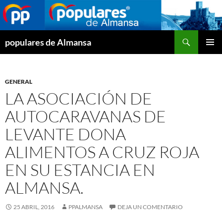
Buscar
populares de Almansa
SALTAR
MENÚ
AL
PRINCI
CONTENIDO
GENERAL
LA ASOCIACIÓN DE
AUTOCARAVANAS DE
LEVANTE DONA
ALIMENTOS A CRUZ ROJA
EN SU ESTANCIA EN
ALMANSA.
25 ABRIL, 2016
PPALMANSA
DEJA UN COMENTARIO