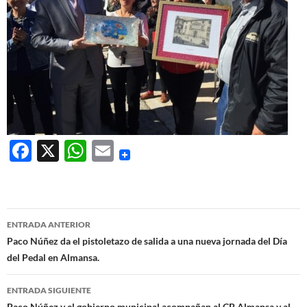
F
X
W
E
ac
h
m
e
at
ail
b
s
Navegación
ENTRADA ANTERIOR
o
A
de
Paco Núñez da el pistoletazo de salida a una nueva jornada del Día
o
p
del Pedal en Almansa.
entradas
k
p
ENTRADA SIGUIENTE
Paco Núñez y el gobierno municipal acompañan al CB Almansa y al