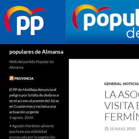
Buscar
populares de Almansa
Web del partido Popular en
Almansa
PROVINCIA
GENERAL
,
NOTICIA
El PP de Motilleja denuncia el
LA ASO
peligro por la falta de desbroce
en el acceso al puente del Júcar
VISITA
en Cuasiermas y reclama una
actuación urgente
FERMÍ
5 agosto, 2026
• Agustín Martínez advierte
12 JULIO, 2010
que la escasa visibilidad
provocada por la vegetación