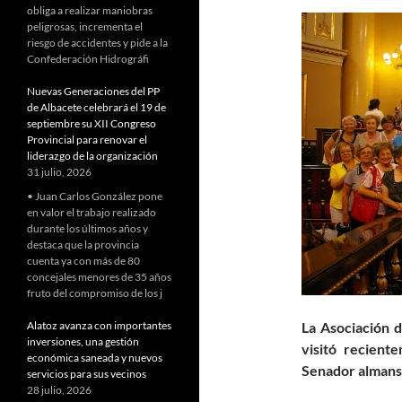
obliga a realizar maniobras
peligrosas, incrementa el
riesgo de accidentes y pide a la
Confederación Hidrográfi
Nuevas Generaciones del PP
de Albacete celebrará el 19 de
septiembre su XII Congreso
Provincial para renovar el
liderazgo de la organización
31 julio, 2026
• Juan Carlos González pone
en valor el trabajo realizado
durante los últimos años y
destaca que la provincia
cuenta ya con más de 80
concejales menores de 35 años
fruto del compromiso de los j
Alatoz avanza con importantes
La Asociación d
inversiones, una gestión
visitó recient
económica saneada y nuevos
Senador almans
servicios para sus vecinos
28 julio, 2026