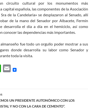
 un circuito cultural por los monumentos más
a capital española, las componentes de la Asociación
Sra de la Candelaria» se desplazaron al Senado, allí
obar de la mano del Senador por Albacete, Fermín
 desarrolla el día a día en el hemiciclo, así como
n conocer las dependencias más importantes.
 almanseño fue todo un orgullo poder mostrar a sus
lugares donde desarrolla su labor como Senador y
ante toda la visita.
W
E
h
m
at
ail
s
ón
OR
A
EMOS UN PRESIDENTE AUTONÓMICO CON LOS
p
RISTAL Y NO CON LA CARA DE CEMENTO”.