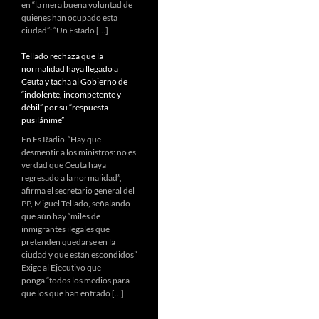
en “la mera buena voluntad de
quienes han ocupado esta
ciudad”: “Un Estado […]
Tellado rechaza que la
normalidad haya llegado a
Ceuta y tacha al Gobierno de
“indolente, incompetente y
débil” por su “respuesta
pusilánime”
En Es Radio “Hay que
desmentir a los ministros: no es
verdad que Ceuta haya
regresado a la normalidad”,
afirma el secretario general del
PP, Miguel Tellado, señalando
que aún hay “miles de
inmigrantes ilegales que
pretenden quedarse en la
ciudad y que están escondidos”
Exige al Ejecutivo que
ponga “todos los medios para
que los que han entrado […]