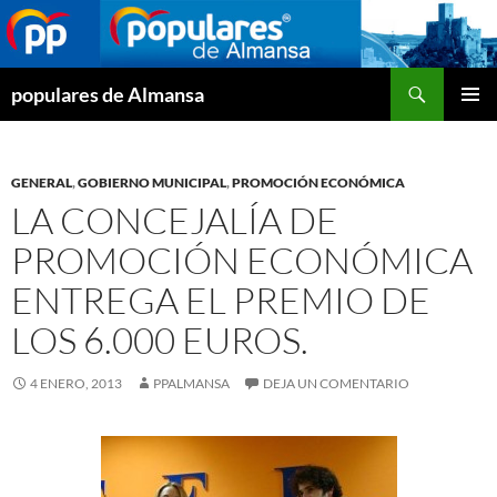
Buscar
populares de Almansa
SALTAR
MENÚ
AL
PRINCI
CONTENIDO
GENERAL
,
GOBIERNO MUNICIPAL
,
PROMOCIÓN ECONÓMICA
LA CONCEJALÍA DE
PROMOCIÓN ECONÓMICA
ENTREGA EL PREMIO DE
LOS 6.000 EUROS.
4 ENERO, 2013
PPALMANSA
DEJA UN COMENTARIO