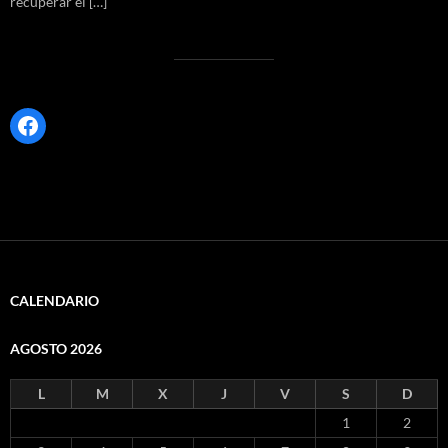
recuperar el […]
Facebook
CALENDARIO
AGOSTO 2026
L
M
X
J
V
S
D
1
2