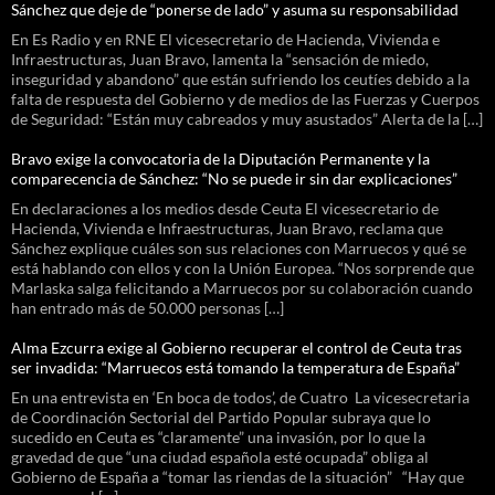
Sánchez que deje de “ponerse de lado” y asuma su responsabilidad
En Es Radio y en RNE El vicesecretario de Hacienda, Vivienda e
Infraestructuras, Juan Bravo, lamenta la “sensación de miedo,
inseguridad y abandono” que están sufriendo los ceutíes debido a la
falta de respuesta del Gobierno y de medios de las Fuerzas y Cuerpos
de Seguridad: “Están muy cabreados y muy asustados” Alerta de la […]
Bravo exige la convocatoria de la Diputación Permanente y la
comparecencia de Sánchez: “No se puede ir sin dar explicaciones”
En declaraciones a los medios desde Ceuta El vicesecretario de
Hacienda, Vivienda e Infraestructuras, Juan Bravo, reclama que
Sánchez explique cuáles son sus relaciones con Marruecos y qué se
está hablando con ellos y con la Unión Europea. “Nos sorprende que
Marlaska salga felicitando a Marruecos por su colaboración cuando
han entrado más de 50.000 personas […]
Alma Ezcurra exige al Gobierno recuperar el control de Ceuta tras
ser invadida: “Marruecos está tomando la temperatura de España”
En una entrevista en ‘En boca de todos’, de Cuatro La vicesecretaria
de Coordinación Sectorial del Partido Popular subraya que lo
sucedido en Ceuta es “claramente” una invasión, por lo que la
gravedad de que “una ciudad española esté ocupada” obliga al
Gobierno de España a “tomar las riendas de la situación” “Hay que