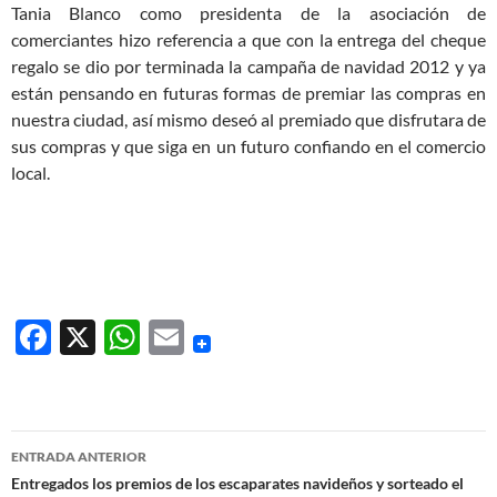
Tania Blanco como presidenta de la asociación de
comerciantes hizo referencia a que con la entrega del cheque
regalo se dio por terminada la campaña de navidad 2012 y ya
están pensando en futuras formas de premiar las compras en
nuestra ciudad, así mismo deseó al premiado que disfrutara de
sus compras y que siga en un futuro confiando en el comercio
local.
F
X
W
E
ac
h
m
e
at
ail
b
s
Navegación
ENTRADA ANTERIOR
o
A
de
Entregados los premios de los escaparates navideños y sorteado el