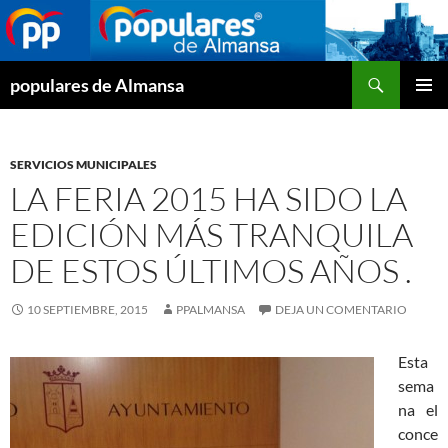
Buscar
populares de Almansa
SALTAR
MENÚ
AL
PRINCI
CONTENIDO
SERVICIOS MUNICIPALES
LA FERIA 2015 HA SIDO LA
EDICIÓN MÁS TRANQUILA
DE ESTOS ÚLTIMOS AÑOS .
10 SEPTIEMBRE, 2015
PPALMANSA
DEJA UN COMENTARIO
Esta
sema
na el
conce