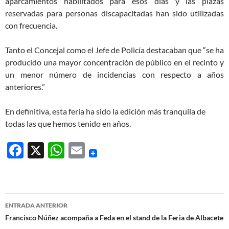
aparcamientos habilitados para esos días y las plazas
reservadas para personas discapacitadas han sido utilizadas
con frecuencia.
Tanto el Concejal como el Jefe de Policía destacaban que “se ha
producido una mayor concentración de público en el recinto y
un menor número de incidencias con respecto a años
anteriores.”
En definitiva, esta feria ha sido la edición más tranquila de
todas las que hemos tenido en años.
F
X
W
E
ac
h
m
e
at
ail
b
s
Navegación
ENTRADA ANTERIOR
o
A
de
Francisco Núñez acompaña a Feda en el stand de la Feria de Albacete