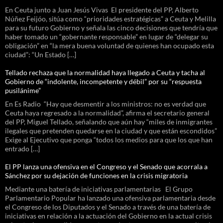
En Ceuta junto a Juan Jesús Vivas El presidente del PP, Alberto
Núñez Feijóo, sitúa como “prioridades estratégicas” a Ceuta y Melilla
para su futuro Gobierno y señala las cinco decisiones que tendría que
haber tomado un “gobernante responsable” en lugar de “delegar su
obligación” en “la mera buena voluntad de quienes han ocupado esta
ciudad”: “Un Estado […]
Tellado rechaza que la normalidad haya llegado a Ceuta y tacha al
Gobierno de “indolente, incompetente y débil” por su “respuesta
pusilánime”
En Es Radio “Hay que desmentir a los ministros: no es verdad que
Ceuta haya regresado a la normalidad”, afirma el secretario general
del PP, Miguel Tellado, señalando que aún hay “miles de inmigrantes
ilegales que pretenden quedarse en la ciudad y que están escondidos”
Exige al Ejecutivo que ponga “todos los medios para que los que han
entrado […]
El PP lanza una ofensiva en el Congreso y el Senado que acorrala a
Sánchez por su dejación de funciones en la crisis migratoria
Mediante una batería de iniciativas parlamentarias El Grupo
Parlamentario Popular ha lanzado una ofensiva parlamentaria desde
el Congreso de los Diputados y el Senado a través de una batería de
iniciativas en relación a la actuación del Gobierno en la actual crisis