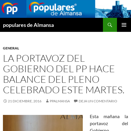
Buscar
populares de Almansa
SALTAR
MENÚ
AL
PRINCI
CONTENIDO
GENERAL
LA PORTAVOZ DEL
GOBIERNO DEL PP HACE
BALANCE DEL PLENO
CELEBRADO ESTE MARTES.
21 DICIEMBRE, 2016
PPALMANSA
DEJA UN COMENTARIO
Esta mañana la
portavoz del
Gobierno