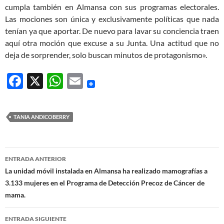
cumpla también en Almansa con sus programas electorales.
Las mociones son única y exclusivamente políticas que nada
tenían ya que aportar. De nuevo para lavar su conciencia traen
aquí otra moción que excuse a su Junta. Una actitud que no
deja de sorprender, solo buscan minutos de protagonismo».
F
X
W
E
ac
h
m
e
at
ail
TANIA ANDICOBERRY
b
s
o
A
Navegación
o
p
ENTRADA ANTERIOR
de
La unidad móvil instalada en Almansa ha realizado mamografías a
k
p
3.133 mujeres en el Programa de Detección Precoz de Cáncer de
entradas
mama.
ENTRADA SIGUIENTE