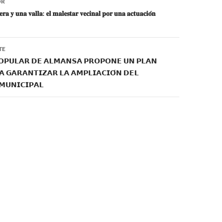
OR
A
𝐞𝐫𝐚 𝐲 𝐮𝐧𝐚 𝐯𝐚𝐥𝐥𝐚: 𝐞𝐥 𝐦𝐚𝐥𝐞𝐬𝐭𝐚𝐫 𝐯𝐞𝐜𝐢𝐧𝐚𝐥 𝐩𝐨𝐫 𝐮𝐧𝐚 𝐚𝐜𝐭𝐮𝐚𝐜𝐢𝐨́𝐧
p
p
TE
𝗢𝗣𝗨𝗟𝗔𝗥 𝗗𝗘 𝗔𝗟𝗠𝗔𝗡𝗦𝗔 𝗣𝗥𝗢𝗣𝗢𝗡𝗘 𝗨𝗡 𝗣𝗟𝗔𝗡
 𝗚𝗔𝗥𝗔𝗡𝗧𝗜𝗭𝗔𝗥 𝗟𝗔 𝗔𝗠𝗣𝗟𝗜𝗔𝗖𝗜𝗢́𝗡 𝗗𝗘𝗟
𝗠𝗨𝗡𝗜𝗖𝗜𝗣𝗔𝗟