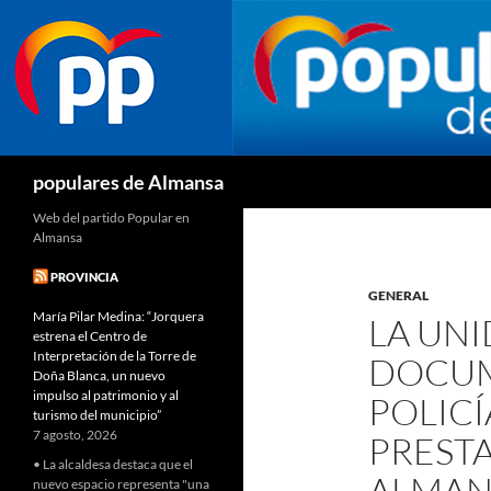
Buscar
populares de Almansa
Web del partido Popular en
Almansa
PROVINCIA
GENERAL
María Pilar Medina: “Jorquera
LA UN
estrena el Centro de
Interpretación de la Torre de
DOCUM
Doña Blanca, un nuevo
impulso al patrimonio y al
POLICÍ
turismo del municipio”
7 agosto, 2026
PREST
• La alcaldesa destaca que el
ALMAN
nuevo espacio representa "una