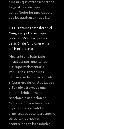
ciudad y que están escondidos”
Exige al Ejecutivo que
ponga “todos los medios para
que los que han entrado […]
El PP lanza una ofensiva en el
Congreso y el Senado que
acorrala a Sánchez por su
dejación de funciones en la
crisis migratoria
Mediante una batería de
iniciativas parlamentarias
El Grupo Parlamentario
Popular ha lanzado una
ofensiva parlamentaria desde
el Congreso de los Diputados y
el Senado a través de una
batería de iniciativas en
relación a la actuación del
Gobierno en la actual crisis
migratoria con medidas
urgentes a adoptar para que no
se repitan los hechos
acontecidos en las ciudades
[…]