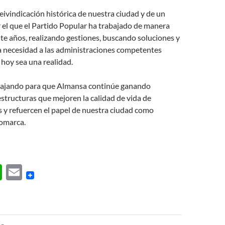
reivindicación histórica de nuestra ciudad y de un
el que el Partido Popular ha trabajado de manera
te años, realizando gestiones, buscando soluciones y
a necesidad a las administraciones competentes
 hoy sea una realidad.
bajando para que Almansa continúe ganando
aestructuras que mejoren la calidad de vida de
 y refuercen el papel de nuestra ciudad como
comarca.
W
E
h
m
at
ail
s
ón