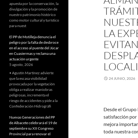
apuesta por la conservación, la
TRÁMIT
divulgación y la promoción de
nuestro patrimonio histórico
NUEST
como motor cultural y turístico
para nuest
LA EXP
El PP de Motilleja denuncia el
EVITA
peligro por la falta de desbroce
en el acceso al puente del Júcar
DESPL
en Cuasiermas y reclama una
actuación urgente
LOCAL
5 agosto, 2026
• Agustín Martínez advierte
que la escasa visibilidad
24 JUNIO, 2026
provocada por la vegetación
obliga a realizar maniobras
peligrosas, incrementa el
riesgo de accidentes y pide a la
Confederación Hidrográfi
Desde el Grupo 
satisfacción por
Nuevas Generaciones del PP
de Albacete celebrará el 19 de
mejora importan
septiembre su XII Congreso
toda nuestra co
Provincial para renovar el