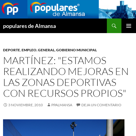
Buscar
populares de Almansa
SALTAR
MENÚ
AL
PRINCI
CONTENIDO
DEPORTE
,
EMPLEO
,
GENERAL
,
GOBIERNO MUNICIPAL
MARTÍNEZ: "ESTAMOS
REALIZANDO MEJORAS EN
LAS ZONAS DEPORTIVAS
CON RECURSOS PROPIOS"
3 NOVIEMBRE, 2010
PPALMANSA
DEJA UN COMENTARIO