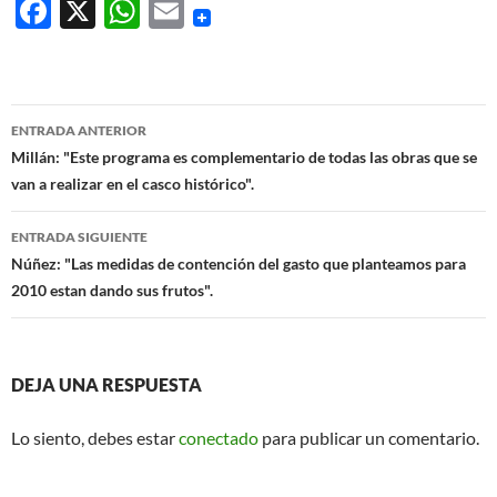
F
X
W
E
ac
h
m
e
at
ail
b
s
Navegación
ENTRADA ANTERIOR
o
A
de
Millán: "Este programa es complementario de todas las obras que se
o
p
van a realizar en el casco histórico".
entradas
k
p
ENTRADA SIGUIENTE
Núñez: "Las medidas de contención del gasto que planteamos para
2010 estan dando sus frutos".
DEJA UNA RESPUESTA
Lo siento, debes estar
conectado
para publicar un comentario.