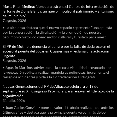
María Pilar Medina: “Jorquera estrena el Centro de Interpretación de
la Torre de Doña Blanca, un nuevo impulso al patrimonio y al turismo
del municipio”
7 agosto, 2026
• La alcaldesa destaca que el nuevo espacio representa "una apuesta
por la conservación, la divulgación y la promoción de nuestro
patrimonio histórico como motor cultural y turístico para nuest
El PP de Motilleja denuncia el peligro por la falta de desbroce en el
acceso al puente del Júcar en Cuasiermas y reclama una actuación
urgente
5 agosto, 2026
• Agustín Martínez advierte que la escasa visibilidad provocada por
la vegetación obliga a realizar maniobras peligrosas, incrementa el
riesgo de accidentes y pide a la Confederación Hidrográfi
Nuevas Generaciones del PP de Albacete celebrará el 19 de
septiembre su XII Congreso Provincial para renovar el liderazgo de la
organización
31 julio, 2026
• Juan Carlos González pone en valor el trabajo realizado durante los
últimos años y destaca que la provincia cuenta ya con más de 80
concejales menores de 35 años fruto del compromiso de los j