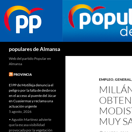
Buscar
populares de Almansa
Web del partido Popular en
Almansa
PROVINCIA
EMPLEO
,
GENERAL
El PP de Motilleja denuncia el
MILLÁN
peligro por la falta de desbroce
en el acceso al puente del Júcar
OBTENI
en Cuasiermas y reclama una
actuación urgente
MODIS
5 agosto, 2026
MUY SA
• Agustín Martínez advierte
que la escasa visibilidad
provocada por la vegetación