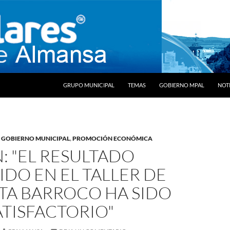
SALTAR AL CONTENIDO
GRUPO MUNICIPAL
TEMAS
GOBIERNO MPAL
NOTI
,
GOBIERNO MUNICIPAL
,
PROMOCIÓN ECONÓMICA
: "EL RESULTADO
DO EN EL TALLER DE
TA BARROCO HA SIDO
TISFACTORIO"