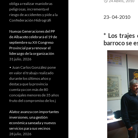
24 ABRIL, 2010
obliga a realizar maniobras
peligrosas, incrementa el
riesgo de accidentes y pide a la
23- 04-2010
Confederación Hidrográfi
Nuevas Generaciones del PP
* Los trajes
de Albacete celebrará el 19 de
barroco se e
septiembre su XII Congreso
Provincial para renovar el
liderazgo de la organización
31 julio, 2026
• Juan Carlos González pone
en valor el trabajo realizado
durante los últimos años y
destaca que la provincia
cuenta ya con más de 80
concejales menores de 35 años
fruto del compromiso de los j
Alatoz avanza con importantes
inversiones, una gestión
económica saneada y nuevos
servicios para sus vecinos
28 julio, 2026