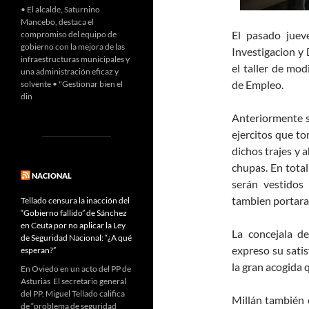
• El alcalde, Saturnino
Mancebo, destaca el
El pasado juev
compromiso del equipo de
gobierno con la mejora de las
Investigacion y
infraestructuras municipales y
el taller de mod
una administración eficaz y
de Empleo.
solvente • "Gestionar bien el
din
Anteriormente s
ejercitos que to
dichos trajes y a
chupas. En total
NACIONAL
serán vestidos
tambien portaran
Tellado censura la inacción del
“Gobierno fallido” de Sánchez
en Ceuta por no aplicar la Ley
La concejala d
de Seguridad Nacional: “¿A qué
expreso su satis
esperan?”
la gran acogida 
En Oviedo en un acto del PP de
Asturias El secretario general
del PP, Miguel Tellado califica
Millán también 
de “problema de seguridad