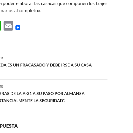
a poder elaborar las casacas que componen los trajes
inarlos al completo».
W
E
h
m
at
ail
s
ón
OR
A
DA ES UN FRACASADO Y DEBE IRSE A SU CASA
p
.
p
TE
BRAS DE LA A-31 A SU PASO POR ALMANSA
TANCIALMENTE LA SEGURIDAD”.
SPUESTA