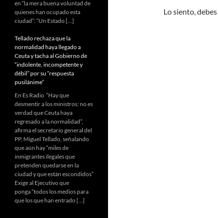
en “la mera buena voluntad de
Lo siento, debes
quienes han ocupado esta
ciudad”: “Un Estado […]
Tellado rechaza que la
normalidad haya llegado a
Ceuta y tacha al Gobierno de
“indolente, incompetente y
débil” por su “respuesta
pusilánime”
En Es Radio “Hay que
desmentir a los ministros: no es
verdad que Ceuta haya
regresado a la normalidad”,
afirma el secretario general del
PP, Miguel Tellado, señalando
que aún hay “miles de
inmigrantes ilegales que
pretenden quedarse en la
ciudad y que están escondidos”
Exige al Ejecutivo que
ponga “todos los medios para
que los que han entrado […]