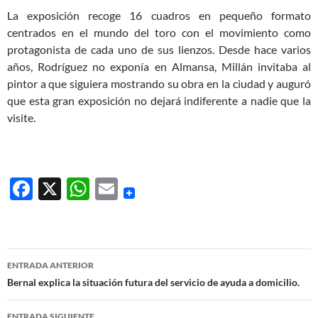
La exposición recoge 16 cuadros en pequeño formato
centrados en el mundo del toro con el movimiento como
protagonista de cada uno de sus lienzos. Desde hace varios
años, Rodríguez no exponía en Almansa, Millán invitaba al
pintor a que siguiera mostrando su obra en la ciudad y auguró
que esta gran exposición no dejará indiferente a nadie que la
visite.
F
X
W
E
ac
h
m
e
at
ail
b
s
Navegación
ENTRADA ANTERIOR
o
A
de
Bernal explica la situación futura del servicio de ayuda a domicilio.
o
p
entradas
ENTRADA SIGUIENTE