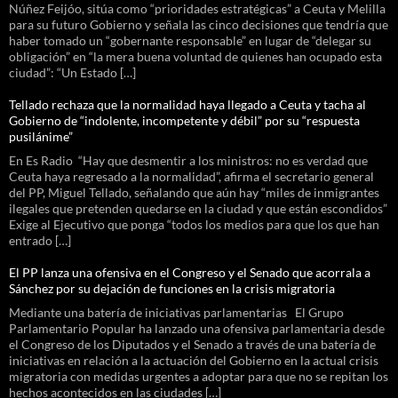
Núñez Feijóo, sitúa como “prioridades estratégicas” a Ceuta y Melilla
para su futuro Gobierno y señala las cinco decisiones que tendría que
haber tomado un “gobernante responsable” en lugar de “delegar su
obligación” en “la mera buena voluntad de quienes han ocupado esta
ciudad”: “Un Estado […]
Tellado rechaza que la normalidad haya llegado a Ceuta y tacha al
Gobierno de “indolente, incompetente y débil” por su “respuesta
pusilánime”
En Es Radio “Hay que desmentir a los ministros: no es verdad que
Ceuta haya regresado a la normalidad”, afirma el secretario general
del PP, Miguel Tellado, señalando que aún hay “miles de inmigrantes
ilegales que pretenden quedarse en la ciudad y que están escondidos”
Exige al Ejecutivo que ponga “todos los medios para que los que han
entrado […]
El PP lanza una ofensiva en el Congreso y el Senado que acorrala a
Sánchez por su dejación de funciones en la crisis migratoria
Mediante una batería de iniciativas parlamentarias El Grupo
Parlamentario Popular ha lanzado una ofensiva parlamentaria desde
el Congreso de los Diputados y el Senado a través de una batería de
iniciativas en relación a la actuación del Gobierno en la actual crisis
migratoria con medidas urgentes a adoptar para que no se repitan los
hechos acontecidos en las ciudades […]