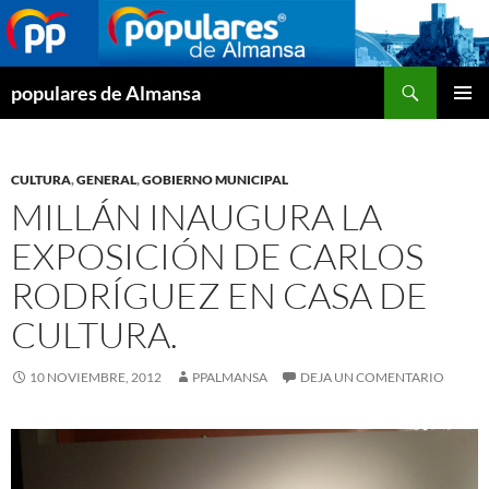
Buscar
populares de Almansa
SALTAR
MENÚ
AL
PRINCI
CONTENIDO
CULTURA
,
GENERAL
,
GOBIERNO MUNICIPAL
MILLÁN INAUGURA LA
EXPOSICIÓN DE CARLOS
RODRÍGUEZ EN CASA DE
CULTURA.
10 NOVIEMBRE, 2012
PPALMANSA
DEJA UN COMENTARIO