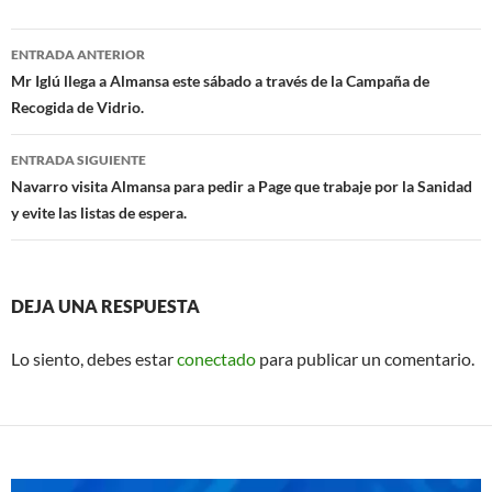
e
at
ail
b
s
Navegación
ENTRADA ANTERIOR
o
A
de
Mr Iglú llega a Almansa este sábado a través de la Campaña de
o
p
Recogida de Vidrio.
entradas
k
p
ENTRADA SIGUIENTE
Navarro visita Almansa para pedir a Page que trabaje por la Sanidad
y evite las listas de espera.
DEJA UNA RESPUESTA
Lo siento, debes estar
conectado
para publicar un comentario.