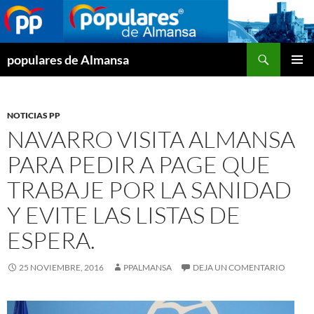
Buscar
populares de Almansa
SALTAR
MENÚ
AL
PRINCI
CONTENIDO
NOTICIAS PP
NAVARRO VISITA ALMANSA
PARA PEDIR A PAGE QUE
TRABAJE POR LA SANIDAD
Y EVITE LAS LISTAS DE
ESPERA.
25 NOVIEMBRE, 2016
PPALMANSA
DEJA UN COMENTARIO