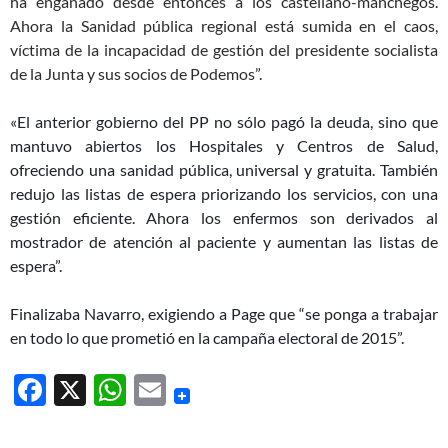
ha engañado desde entonces a los castellano-manchegos.
Ahora la Sanidad pública regional está sumida en el caos,
víctima de la
incapacidad de gestión del presidente socialista
de la Junta y sus socios de Podemos”.
«El anterior gobierno del PP no sólo pagó la deuda, sino que
mantuvo abiertos los Hospitales y Centros de Salud,
ofreciendo una sanidad pública, universal y gratuita. También
redujo las listas de espera priorizando los servicios, con una
gestión eficiente. Ahora los enfermos son derivados al
mostrador de atención al paciente y aumentan las listas de
espera”.
Finalizaba Navarro, exigiendo a Page que “se ponga a trabajar
en todo lo que prometió en la campaña electoral de 2015”.
F
X
W
E
ac
h
m