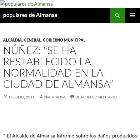
Buscar
populares de Almansa
SALTAR
MENÚ
AL
PRINCIP
CONTENIDO
ALCALDIA
,
GENERAL
,
GOBIERNO MUNICIPAL
NÚÑEZ: “SE HA
RESTABLECIDO LA
NORMALIDAD EN LA
CIUDAD DE ALMANSA”
15 JULIO, 2011
PPALMANSA
DEJA UN COMENTARIO
* El Alcalde de Almansa informó sobre los daños producidos