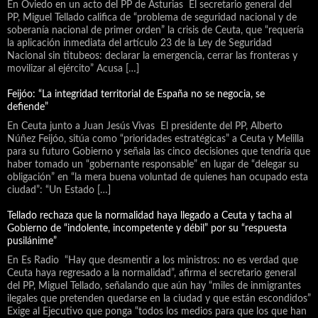
En Oviedo en un acto del PP de Asturias El secretario general del
PP, Miguel Tellado califica de “problema de seguridad nacional y de
soberanía nacional de primer orden” la crisis de Ceuta, que “requería
la aplicación inmediata del artículo 23 de la Ley de Seguridad
Nacional sin titubeos: declarar la emergencia, cerrar las fronteras y
movilizar al ejército” Acusa […]
Feijóo: “La integridad territorial de España no se negocia, se
defiende”
En Ceuta junto a Juan Jesús Vivas El presidente del PP, Alberto
Núñez Feijóo, sitúa como “prioridades estratégicas” a Ceuta y Melilla
para su futuro Gobierno y señala las cinco decisiones que tendría que
haber tomado un “gobernante responsable” en lugar de “delegar su
obligación” en “la mera buena voluntad de quienes han ocupado esta
ciudad”: “Un Estado […]
Tellado rechaza que la normalidad haya llegado a Ceuta y tacha al
Gobierno de “indolente, incompetente y débil” por su “respuesta
pusilánime”
En Es Radio “Hay que desmentir a los ministros: no es verdad que
Ceuta haya regresado a la normalidad”, afirma el secretario general
del PP, Miguel Tellado, señalando que aún hay “miles de inmigrantes
ilegales que pretenden quedarse en la ciudad y que están escondidos”
Exige al Ejecutivo que ponga “todos los medios para que los que han