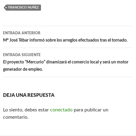
b
at
ail
FRANCISCO NUÑEZ
o
s
o
A
Navegación
k
p
ENTRADA ANTERIOR
de
Mª José Tébar informó sobre los arreglos efectuados tras el tornado.
p
entradas
ENTRADA SIGUIENTE
El proyecto “Mercurio” dinamizará el comercio local y será un motor
generador de empleo.
DEJA UNA RESPUESTA
Lo siento, debes estar
conectado
para publicar un
comentario.