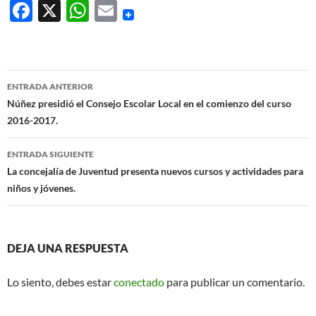
F
X
W
E
ac
h
m
e
at
ail
b
s
Navegación
ENTRADA ANTERIOR
o
A
de
Núñez presidió el Consejo Escolar Local en el comienzo del curso
o
p
2016-2017.
entradas
k
p
ENTRADA SIGUIENTE
La concejalía de Juventud presenta nuevos cursos y actividades para
niños y jóvenes.
DEJA UNA RESPUESTA
Lo siento, debes estar
conectado
para publicar un comentario.