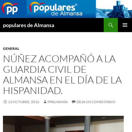
Buscar
populares de Almansa
SALTAR
MENÚ
AL
PRINCI
CONTENIDO
GENERAL
NÚÑEZ ACOMPAÑÓ A LA
GUARDIA CIVIL DE
ALMANSA EN EL DÍA DE LA
HISPANIDAD.
13 OCTUBRE, 2016
PPALMANSA
DEJA UN COMENTARIO