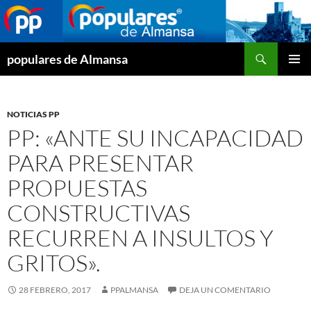
Buscar
populares de Almansa
SALTAR
MENÚ
AL
PRINCI
CONTENIDO
NOTICIAS PP
PP: «ANTE SU INCAPACIDAD
PARA PRESENTAR
PROPUESTAS
CONSTRUCTIVAS
RECURREN A INSULTOS Y
GRITOS».
28 FEBRERO, 2017
PPALMANSA
DEJA UN COMENTARIO