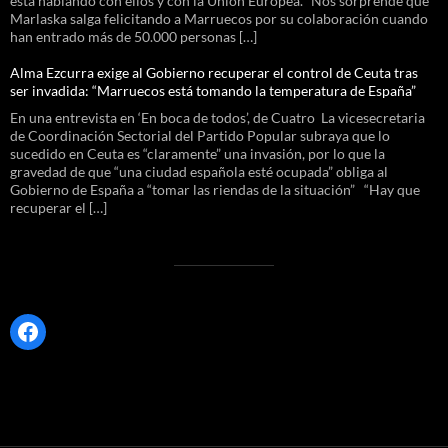
está hablando con ellos y con la Unión Europea. “Nos sorprende que
Marlaska salga felicitando a Marruecos por su colaboración cuando
han entrado más de 50.000 personas […]
Alma Ezcurra exige al Gobierno recuperar el control de Ceuta tras
ser invadida: “Marruecos está tomando la temperatura de España”
En una entrevista en ‘En boca de todos’, de Cuatro La vicesecretaria
de Coordinación Sectorial del Partido Popular subraya que lo
sucedido en Ceuta es “claramente” una invasión, por lo que la
gravedad de que “una ciudad española esté ocupada” obliga al
Gobierno de España a “tomar las riendas de la situación” “Hay que
recuperar el […]
Facebook