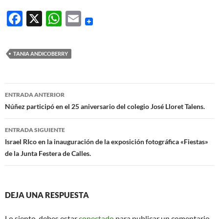
F
X
W
E
ac
h
m
e
at
ail
TANIA ANDICOBERRY
b
s
o
A
Navegación
o
p
ENTRADA ANTERIOR
de
Núñez participó en el 25 aniversario del colegio José Lloret Talens.
k
p
entradas
ENTRADA SIGUIENTE
Israel RIco en la inauguración de la exposición fotográfica «Fiestas»
de la Junta Festera de Calles.
DEJA UNA RESPUESTA
Lo siento, debes estar
conectado
para publicar un comentario.