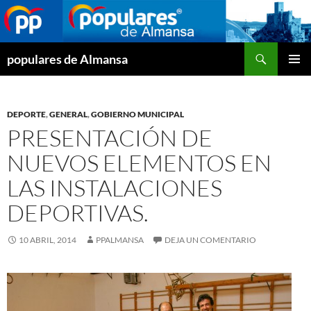
Buscar
populares de Almansa
SALTAR
MENÚ
AL
PRINCI
CONTENIDO
DEPORTE
,
GENERAL
,
GOBIERNO MUNICIPAL
PRESENTACIÓN DE
NUEVOS ELEMENTOS EN
LAS INSTALACIONES
DEPORTIVAS.
10 ABRIL, 2014
PPALMANSA
DEJA UN COMENTARIO