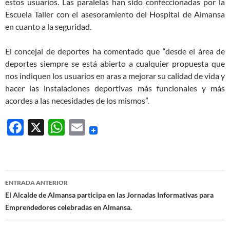
estos usuarios. Las paralelas han sido confeccionadas por la
Escuela Taller con el asesoramiento del Hospital de Almansa
en cuanto a la seguridad.
El concejal de deportes ha comentado que “desde el área de
deportes siempre se está abierto a cualquier propuesta que
nos indiquen los usuarios en aras a mejorar su calidad de vida y
hacer las instalaciones deportivas más funcionales y más
acordes a las necesidades de los mismos”.
F
X
W
E
ac
h
m
e
at
ail
b
s
Navegación
ENTRADA ANTERIOR
o
A
de
El Alcalde de Almansa participa en las Jornadas Informativas para
o
p
Emprendedores celebradas en Almansa.
entradas
k
p