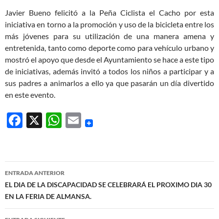
Javier Bueno felicitó a la Peña Ciclista el Cacho por esta
iniciativa en torno a la promoción y uso de la bicicleta entre los
más jóvenes para su utilización de una manera amena y
entretenida, tanto como deporte como para vehículo urbano y
mostró el apoyo que desde el Ayuntamiento se hace a este tipo
de iniciativas, además invitó a todos los niños a participar y a
sus padres a animarlos a ello ya que pasarán un día divertido
en este evento.
F
X
W
E
ac
h
m
e
at
ail
b
s
Navegación
ENTRADA ANTERIOR
o
A
de
EL DIA DE LA DISCAPACIDAD SE CELEBRARÁ EL PROXIMO DIA 30
o
p
EN LA FERIA DE ALMANSA.
entradas
k
p