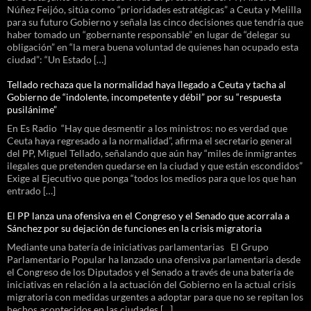
Núñez Feijóo, sitúa como “prioridades estratégicas” a Ceuta y Melilla
para su futuro Gobierno y señala las cinco decisiones que tendría que
haber tomado un “gobernante responsable” en lugar de “delegar su
obligación” en “la mera buena voluntad de quienes han ocupado esta
ciudad”: “Un Estado […]
Tellado rechaza que la normalidad haya llegado a Ceuta y tacha al
Gobierno de “indolente, incompetente y débil” por su “respuesta
pusilánime”
En Es Radio “Hay que desmentir a los ministros: no es verdad que
Ceuta haya regresado a la normalidad”, afirma el secretario general
del PP, Miguel Tellado, señalando que aún hay “miles de inmigrantes
ilegales que pretenden quedarse en la ciudad y que están escondidos”
Exige al Ejecutivo que ponga “todos los medios para que los que han
entrado […]
El PP lanza una ofensiva en el Congreso y el Senado que acorrala a
Sánchez por su dejación de funciones en la crisis migratoria
Mediante una batería de iniciativas parlamentarias El Grupo
Parlamentario Popular ha lanzado una ofensiva parlamentaria desde
el Congreso de los Diputados y el Senado a través de una batería de
iniciativas en relación a la actuación del Gobierno en la actual crisis
migratoria con medidas urgentes a adoptar para que no se repitan los
hechos acontecidos en las ciudades […]