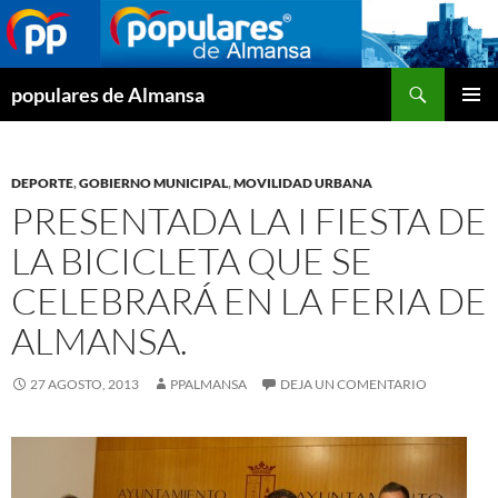
Buscar
populares de Almansa
SALTAR
MENÚ
AL
PRINCI
CONTENIDO
DEPORTE
,
GOBIERNO MUNICIPAL
,
MOVILIDAD URBANA
PRESENTADA LA I FIESTA DE
LA BICICLETA QUE SE
CELEBRARÁ EN LA FERIA DE
ALMANSA.
27 AGOSTO, 2013
PPALMANSA
DEJA UN COMENTARIO