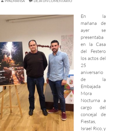
PPALMANSA
DEJA UN COMENTARIO
En la
mañana de
ayer se
presentaba
en la Casa
del Festero
los actos del
25
aniversario
de la
Embajada
Mora
Nocturna a
cargo del
concejal de
Fiestas,
Israel Rico, y