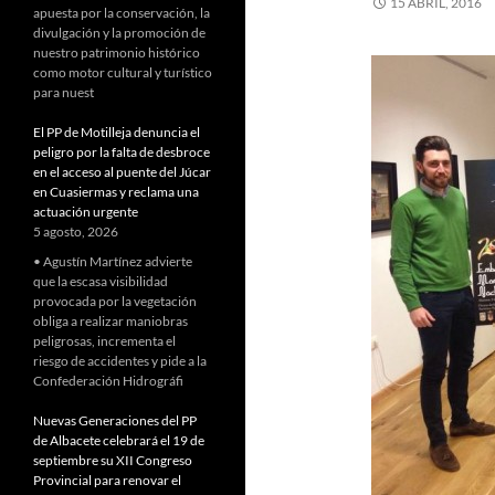
15 ABRIL, 2016
apuesta por la conservación, la
divulgación y la promoción de
nuestro patrimonio histórico
como motor cultural y turístico
para nuest
El PP de Motilleja denuncia el
peligro por la falta de desbroce
en el acceso al puente del Júcar
en Cuasiermas y reclama una
actuación urgente
5 agosto, 2026
• Agustín Martínez advierte
que la escasa visibilidad
provocada por la vegetación
obliga a realizar maniobras
peligrosas, incrementa el
riesgo de accidentes y pide a la
Confederación Hidrográfi
Nuevas Generaciones del PP
de Albacete celebrará el 19 de
septiembre su XII Congreso
Provincial para renovar el