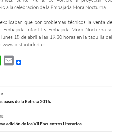
io a la celebración de la Embajada Mora Nocturna.
 explicaban que por problemas técnicos la venta de
la Embajada Infantil y Embajada Mora Nocturna se
 lunes 18 de abril a las 19:30 horas en la taquilla del
n www.instanticket.es
W
E
h
m
at
ail
s
ón
OR
A
as bases de la Retreta 2016.
p
TE
p
a edición de los VII Encuentros Literarios.