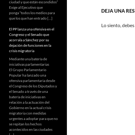
ciudad y que están escondidos”
Exige al Ejecutivo que
DEJA UNA RE
ponga “todos los medios para
que los que han entrado […]
Lo siento, debes
El PP lanza una ofensiva en el
Congreso y el Senado que
acorrala a Sánchez por su
dejación de funciones en la
crisis migratoria
Mediante una batería de
iniciativas parlamentarias
El Grupo Parlamentario
Popular ha lanzado una
ofensiva parlamentaria desde
el Congreso de los Diputados y
el Senado a través de una
batería de iniciativas en
relación a la actuación del
Gobierno en la actual crisis
migratoria con medidas
urgentes a adoptar para que no
se repitan los hechos
acontecidos en las ciudades
[…]