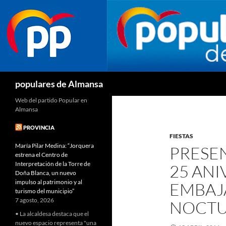
Buscar
populares de Almansa
Web del partido Popular en
Almansa
PROVINCIA
FIESTAS
María Pilar Medina: “Jorquera
PRESE
estrena el Centro de
Interpretación de la Torre de
25 ANI
Doña Blanca, un nuevo
impulso al patrimonio y al
EMBAJ
turismo del municipio”
7 agosto, 2026
NOCTU
• La alcaldesa destaca que el
nuevo espacio representa "una