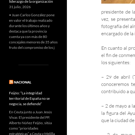
liderazgo de la organización
31 julio, 2026
presidente de l
• Juan Carlos González pone
vez, se present
en valor el trabajo realizado
fotografía del 
durante los últimos años y
destaca que la provincia
encargado de la
cuenta ya con más de 80
concejales menores de 35 años
En cuanto al pr
fruto del compromiso de los j
el fin de conmem
los siguientes:
– 29 de abril 
NACIONAL
conoceremos te
contribuido a qu
Feijóo: “La integridad
territorial de España no se
negocia, se defiende”
– 2 de mayo a la
En Ceuta junto a Juan Jesús
la figura del A
Vivas El presidente del PP,
que la ciudad d
Alberto Núñez Feijóo, sitúa
como “prioridades
estratégicas” a Ceuta y Melilla
– 2 de mayo (